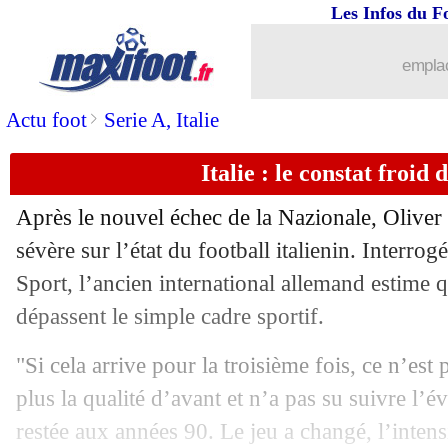
Les Infos du F
emplac
>
Actu foot
Serie A, Italie
Italie : le constat froid 
Après le nouvel échec de la Nazionale, Oliver 
sévère sur l’état du football italienin. Interro
Sport, l’ancien international allemand estime qu
dépassent le simple cadre sportif.
"Si cela arrive pour la troisième fois, ce n’est 
plus la qualité d’avant et n’a pas su suivre l’év
restée aux années 90. Le jeu a changé, l’intensit