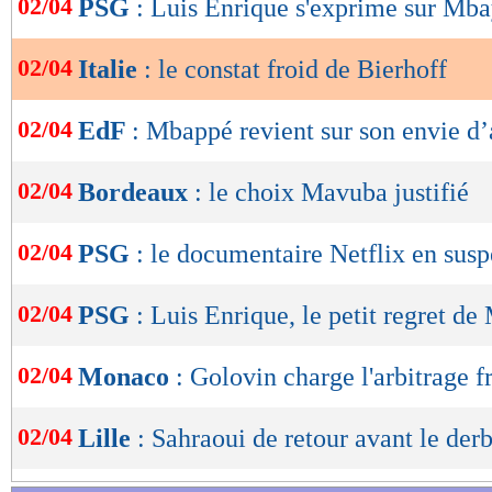
02/04
PSG
: Luis Enrique s'exprime sur Mb
de
lecture
02/04
Italie
: le constat froid de Bierhoff
OK
02/04
EdF
: Mbappé revient sur son envie d’
02/04
Bordeaux
: le choix Mavuba justifié
02/04
PSG
: le documentaire Netflix en sus
02/04
PSG
: Luis Enrique, le petit regret d
02/04
Monaco
: Golovin charge l'arbitrage f
02/04
Lille
: Sahraoui de retour avant le der