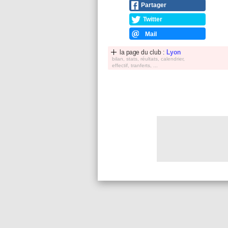
Partager
Twitter
Mail
la page du club :
Lyon
bilan, stats, réultats, calendrier,
effectif, tranferts, ...