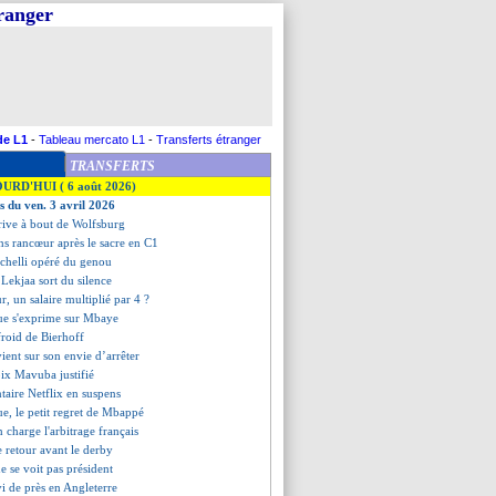
tranger
de L1
-
Tableau mercato L1
-
Transferts étranger
TRANSFERTS
OURD'HUI ( 6 août 2026)
s du ven. 3 avril 2026
rive à bout de Wolfsburg
s rancœur après le sacre en C1
ichelli opéré du genou
, Lekjaa sort du silence
r, un salaire multiplié par 4 ?
que s'exprime sur Mbaye
 froid de Bierhoff
ient sur son envie d’arrêter
oix Mavuba justifié
taire Netflix en suspens
ue, le petit regret de Mbappé
 charge l'arbitrage français
e retour avant le derby
ne se voit pas président
i de près en Angleterre