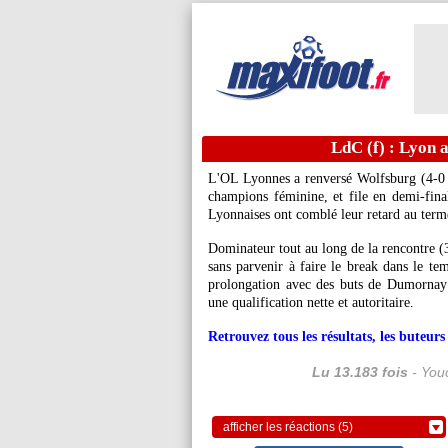
LdC (f) : Lyon 
L'OL Lyonnes a renversé Wolfsburg (4-0 ap
champions féminine, et file en demi-finale
Lyonnaises ont comblé leur retard au term
Dominateur tout au long de la rencontre (3
sans parvenir à faire le break dans le tem
prolongation avec des buts de Dumornay
une qualification nette et autoritaire.
Retrouvez tous les résultats, les buteu
Lu 13.183 fois
- Youc
afficher les réactions (5)