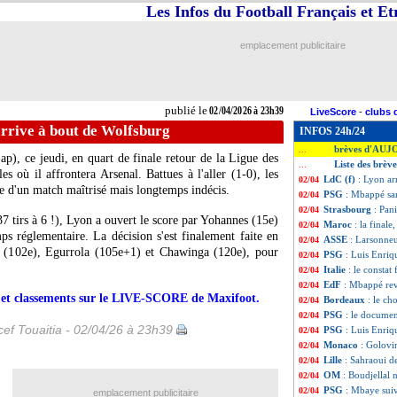
Les Infos du Football Français et E
emplacement publicitaire
publié le
02/04/2026 à 23h39
LiveScore
-
clubs 
arrive à bout de Wolfsburg
INFOS 24h/24
brèves d'AUJ
...
), ce jeudi, en quart de finale retour de la Ligue des
Liste des brève
...
s où il affrontera Arsenal. Battues à l'aller (1-0), les
LdC (f)
: Lyon ar
02/04
e d'un match maîtrisé mais longtemps indécis.
PSG
: Mbappé san
02/04
Strasbourg
: Pan
02/04
7 tirs à 6 !), Lyon a ouvert le score par Yohannes (15e)
Maroc
: la finale
02/04
ps réglementaire. La décision s'est finalement faite en
ASSE
: Larsonneu
02/04
 (102e), Egurrola (105e+1) et Chawinga (120e), pour
PSG
: Luis Enri
02/04
Italie
: le constat
02/04
EdF
: Mbappé rev
02/04
rs et classements sur le LIVE-SCORE de Maxifoot.
Bordeaux
: le ch
02/04
PSG
: le documen
02/04
ef Touaitia - 02/04/26 à 23h39
PSG
: Luis Enriq
02/04
Monaco
: Golovin
02/04
Lille
: Sahraoui d
02/04
OM
: Boudjellal 
02/04
PSG
: Mbaye suiv
02/04
emplacement publicitaire