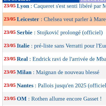
de
23/05
Lyon
: Caqueret s'est senti libéré par 
lecture
23/05
Leicester
: Chelsea veut parler à Mar
OK
23/05
Serbie
: Stojković prolongé (officiel)
23/05
Italie
: pré-liste sans Verratti pour l'Eu
23/05
Real
: Endrick ravi de l'arrivée de Mb
23/05
Milan
: Maignan de nouveau blessé
23/05
Nantes
: Pallois jusqu'en 2025 (officie
23/05
OM
: Rothen allume encore Gasset !