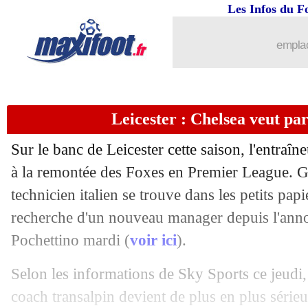
Les Infos du F
23/05
Man City
: un an de plus pour Carson 
emplac
23/05
West Ham
: la colère de Paqueta
23/05
Lyon
: Lacazette n'a pas peur du PSG
Leicester : Chelsea veut pa
23/05
Nice
: Farioli signe à l'Ajax (officiel)
Sur le banc de Leicester cette saison, l'entraî
23/05
JO
: Mbappé n'a pas abandonné
à la remontée des Foxes en Premier League. Grâ
technicien italien se trouve dans les petits papi
23/05
Lille
: le PSG va accélérer pour Yoro
recherche d'un nouveau manager depuis l'ann
Pochettino mardi (
voir ici
).
23/05
Union Berlin
: Bo Svensson sur le banc
Selon les informations de Sky Sports ce jeudi, 
23/05
PSG
: Kimpembe de retour à l'entraî
coach transalpin devient de plus en plus sérieux