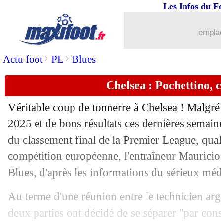
Les Infos du F
emplac
>
>
Actu foot
PL
Blues
Chelsea : Pochettino, c'
Véritable coup de tonnerre à Chelsea ! Malgré 
2025 et de bons résultats ces dernières semain
du classement final de la Premier League, qual
...
brèves d'AUJOURD'HUI ( 7 août 202
compétition européenne, l'entraîneur Mauricio 
Blues, d'après les informations du sérieux mé
...
Liste des brèves du mer. 22 mai 2024
Au terme d'une réunion entre le technicien arge
21/05
PSG
: la vente de Simons totalement 
deux parties ont décidé de se séparer "par co