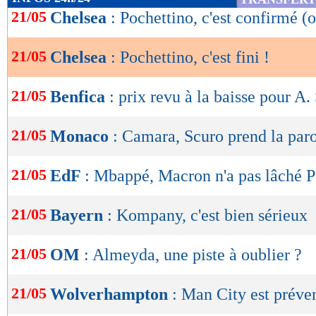
de
21/05
Chelsea
: Pochettino, c'est confirmé (o
lecture
21/05
Chelsea
: Pochettino, c'est fini !
OK
21/05
Benfica
: prix revu à la baisse pour A.
21/05
Monaco
: Camara, Scuro prend la par
21/05
EdF
: Mbappé, Macron n'a pas lâché P
21/05
Bayern
: Kompany, c'est bien sérieux
21/05
OM
: Almeyda, une piste à oublier ?
21/05
Wolverhampton
: Man City est préve