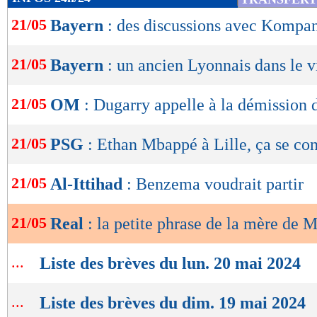
de
21/05
Bayern
: des discussions avec Kompan
lecture
OK
21/05
Bayern
: un ancien Lyonnais dans le v
21/05
OM
: Dugarry appelle à la démission
21/05
PSG
: Ethan Mbappé à Lille, ça se co
21/05
Al-Ittihad
: Benzema voudrait partir
21/05
Real
: la petite phrase de la mère de
...
Liste des brèves du lun. 20 mai 2024
...
Liste des brèves du dim. 19 mai 2024