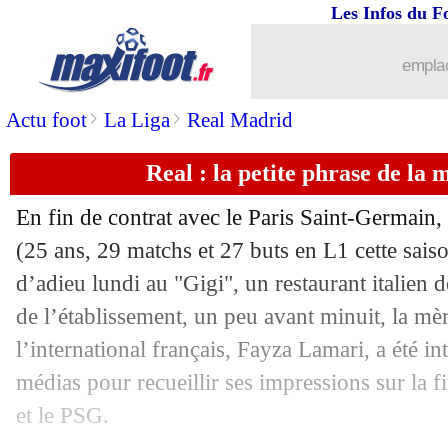
Les Infos du F
21/05
Milan
: Maignan crispe ses dirigeants
emplac
21/05
Rennes
: le PSG à l'affût pour D. Doué
>
>
Actu foot
La Liga
Real Madrid
21/05
Angleterre
: une liste sans Rashford p
Real : la petite phrase de l
21/05
EdF
: Coman s'est bien entraîné avec 
En fin de contrat avec le Paris Saint-Germain,
(25 ans, 29 matchs et 27 buts en L1 cette sais
21/05
L1-L2
: le calendrier des play-offs et 
d’adieu lundi au "Gigi", un restaurant italien d
21/05
de l’établissement, un peu avant minuit, la mèr
Portugal
: la liste de Martinez pour l'
l’international français, Fayza Lamari, a été in
21/05
Real
: Kroos, le vibrant hommage de 
médias pour recueillir ses impressions sur la fin
et le PSG.
21/05
Angleterre
: Rashford privé d'Euro ?