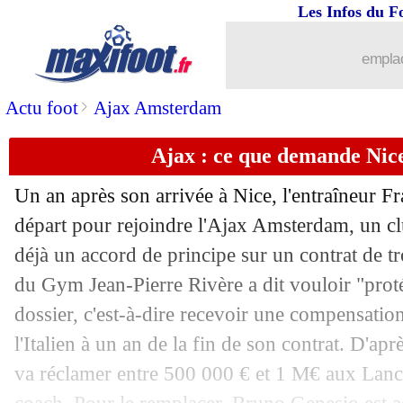
Les Infos du F
21/05
Inter
: Lautaro va bien prolonger
emplac
21/05
Atletico
: un duo Dobvyk-Sorloth cet é
>
Actu foot
Ajax Amsterdam
21/05
Monaco
: porte ouverte pour Fofana e
Ajax : ce que demande Nice
21/05
Milan
: Maignan crispe ses dirigeants
Un an après son arrivée à Nice, l'entraîneur F
21/05
Rennes
: le PSG à l'affût pour D. Doué
départ pour rejoindre l'Ajax Amsterdam, un cl
déjà un accord de principe sur un contrat de tr
21/05
Angleterre
: une liste sans Rashford p
du Gym Jean-Pierre Rivère a dit vouloir "proté
dossier, c'est-à-dire recevoir une compensation
21/05
EdF
: Coman s'est bien entraîné avec 
l'Italien à un an de la fin de son contrat. D'ap
va réclamer entre 500 000 € et 1 M€ aux Lancie
21/05
L1-L2
: le calendrier des play-offs et 