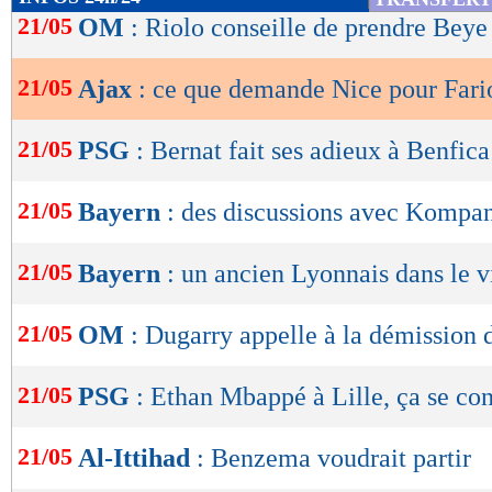
de
21/05
OM
: Riolo conseille de prendre Beye
lecture
21/05
Ajax
: ce que demande Nice pour Fari
OK
21/05
PSG
: Bernat fait ses adieux à Benfica
21/05
Bayern
: des discussions avec Kompan
21/05
Bayern
: un ancien Lyonnais dans le v
21/05
OM
: Dugarry appelle à la démission
21/05
PSG
: Ethan Mbappé à Lille, ça se co
21/05
Al-Ittihad
: Benzema voudrait partir