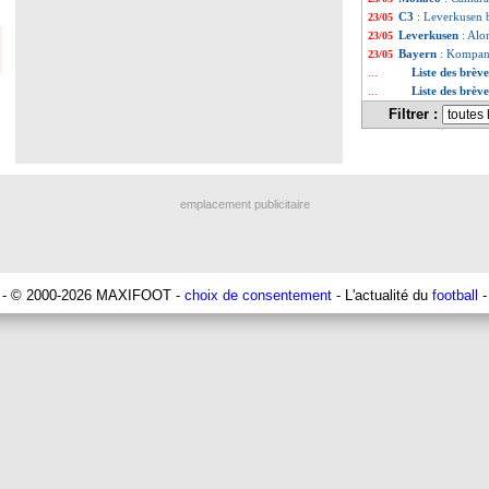
C3
: Leverkusen b
23/05
Leverkusen
: Alo
23/05
Bayern
: Kompany
23/05
Liste des brèv
...
Liste des brèv
...
Filtrer :
emplacement publicitaire
- © 2000-2026 MAXIFOOT -
choix de consentement
- L'actualité du
football
-