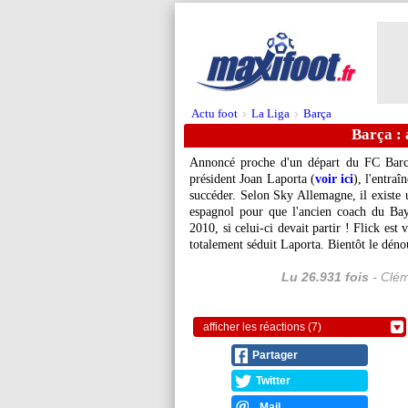
Actu foot
La Liga
Barça
>
>
Barça : 
Annoncé proche d'un départ du FC Barcel
président Joan Laporta (
voir ici
), l'entra
succéder. Selon Sky Allemagne, il existe u
espagnol pour que l'ancien coach du B
2010, si celui-ci devait partir ! Flick est
totalement séduit Laporta. Bientôt le dén
Lu 26.931 fois
- Clém
afficher les réactions (7)
Partager
Twitter
Mail