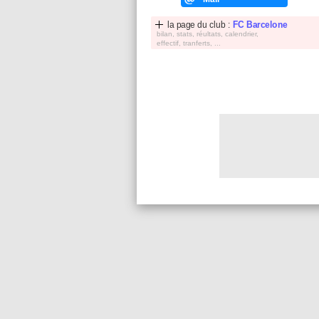
la page du club :
FC Barcelone
bilan, stats, réultats, calendrier,
effectif, tranferts, ...