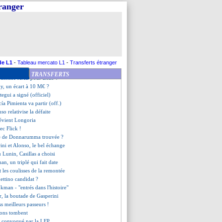
sans Verratti pour l'Euro
tranger
vi de l'arrivée de Mbappé
de nouveau blessé
jusqu'en 2025 (officiel)
ume encore Gasset !
lous du FPF de l'UEFA
toujours en attente...
uitte bien le navire (officiel)
de L1
-
Tableau mercato L1
-
Transferts étranger
 sera l'OM pour De Zerbi
TRANSFERTS
oudienne XXL pour Leão ?
, un écart à 10 M€ ?
tegui a signé (officiel)
cía Pimienta va partir (off.)
nso relativise la défaite
évient Longoria
ec Flick !
re de Donnarumma trouvée ?
ini et Alonso, le bel échange
 Lunin, Casillas a choisi
n, un triplé qui fait date
t les coulisses de la remontée
ettino candidat ?
kman - "entrés dans l'histoire"
ur, la boutade de Gasperini
ss meilleurs passeurs !
tions tombent
 convoqué par la LFP