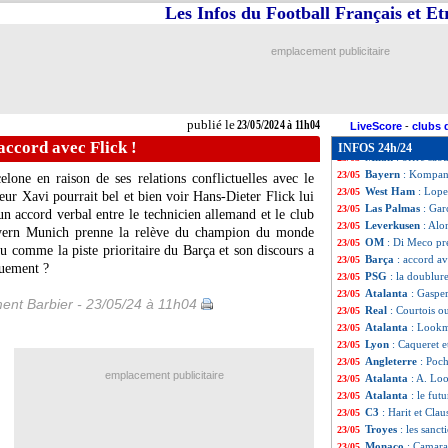
Italie
: pré-liste 
23/05
Les Infos du Football Français et E
Real
: Endrick ra
23/05
Milan
: Maignan 
23/05
emplacement publicitaire
Nantes
: Pallois 
23/05
OM
: Rothen all
23/05
PSG
: dans les c
23/05
Naples
: Osimhen 
23/05
publié le
23/05/2024 à 11h04
Bologne
: Motta q
23/05
LiveScore
-
clubs 
Sondage MF
: ce
23/05
accord avec Flick !
INFOS 24h/24
Milan
: offre sa
23/05
Bayern
: Kompany
23/05
one en raison de ses relations conflictuelles avec le
West Ham
: Lope
23/05
îneur Xavi pourrait bel et bien voir Hans-Dieter Flick lui
Las Palmas
: Gar
23/05
n accord verbal entre le technicien allemand et le club
Leverkusen
: Alo
23/05
ayern Munich prenne la relève du champion du monde
OM
: Di Meco pr
23/05
 vu comme la piste prioritaire du Barça et son discours a
Barça
: accord av
23/05
ouement ?
PSG
: la doublu
23/05
Atalanta
: Gasper
23/05
ent Barbier - 23/05/24 à 11h04
Real
: Courtois ou
23/05
Atalanta
: Lookma
23/05
Lyon
: Caqueret e
23/05
Angleterre
: Poch
23/05
emplacement publicitaire
Atalanta
: A. Loo
23/05
Atalanta
: le fut
23/05
C3
: Harit et Clau
23/05
Troyes
: les sanc
23/05
Monaco
: Camara
23/05