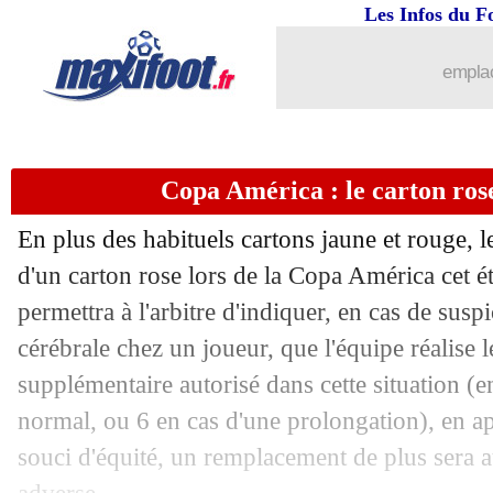
23/05
Man Utd
: son avenir, Ten Hag se bra
Les Infos du F
23/05
Lyon
: Tolisso et la "petite erreur" de
emplac
23/05
OM
: la C1, un problème pour Concei
Copa América : le carton rose
23/05
Man City
: un an de plus pour Carson 
En plus des habituels cartons jaune et rouge, l
23/05
West Ham
: la colère de Paqueta
d'un carton rose lors de la Copa América cet été
permettra à l'arbitre d'indiquer, en cas de su
23/05
Lyon
: Lacazette n'a pas peur du PSG
cérébrale chez un joueur, que l'équipe réalise
23/05
Nice
: Farioli signe à l'Ajax (officiel)
supplémentaire autorisé dans cette situation (
normal, ou 6 en cas d'une prolongation), en ap
23/05
JO
: Mbappé n'a pas abandonné
souci d'équité, un remplacement de plus sera a