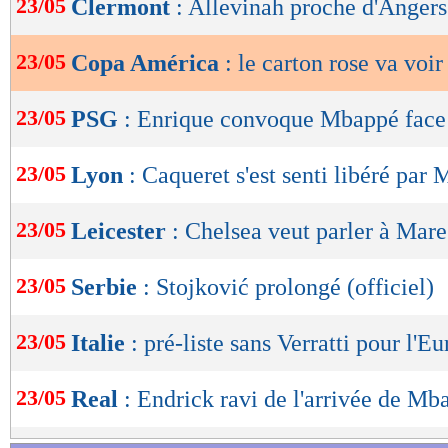
23/05
Clermont
: Allevinah proche d'Angers
de
lecture
23/05
Copa América
: le carton rose va voir
OK
23/05
PSG
: Enrique convoque Mbappé face
23/05
Lyon
: Caqueret s'est senti libéré par 
23/05
Leicester
: Chelsea veut parler à Mar
23/05
Serbie
: Stojković prolongé (officiel)
23/05
Italie
: pré-liste sans Verratti pour l'Eu
23/05
Real
: Endrick ravi de l'arrivée de Mb