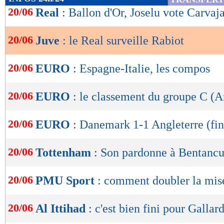
de
20/06
Real
: Ballon d'Or, Joselu vote Carvaja
lecture
20/06
Juve
: le Real surveille Rabiot
OK
20/06
EURO
: Espagne-Italie, les compos
20/06
EURO
: le classement du groupe C (A
20/06
EURO
: Danemark 1-1 Angleterre (fin
20/06
Tottenham
: Son pardonne à Bentancu
20/06
PMU Sport
: comment doubler la mise
20/06
Al Ittihad
: c'est bien fini pour Gallar