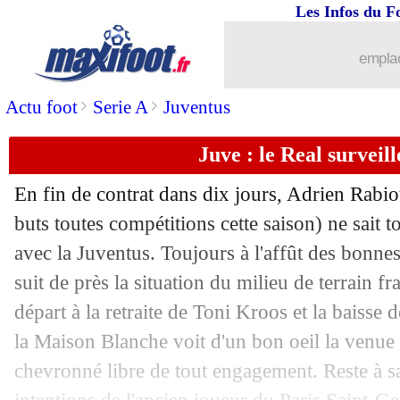
Les Infos du F
...
Liste des brèves du ven. 21 juin 2024
emplac
20/06
Divers
: retour au pays pour Falcao (of
>
>
Actu foot
Serie A
Juventus
20/06
Espagne
: Morata encense Donnarum
Juve : le Real surveil
20/06
Italie
: Spalletti a vu un fossé
En fin de contrat dans dix jours, Adrien
Rabio
20/06
Espagne
: Williams croit à la victoire 
buts toutes compétitions cette saison) ne sait t
avec la Juventus. Toujours à l'affût des bonnes
20/06
Italie
: Donnarumma veut vite oublier
suit de près la situation du milieu de terrain f
départ à la retraite de Toni Kroos et la baiss
20/06
Espagne
: Yamal et Williams ont choq
la Maison Blanche voit d'un bon oeil la venue 
chevronné libre de tout engagement. Reste à sav
20/06
Italie
: Calafiori, triste première