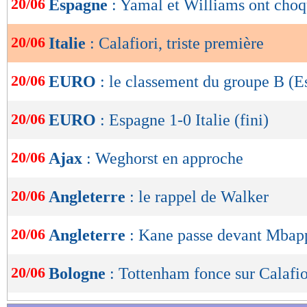
20/06
Espagne
: Yamal et Williams ont choq
de
lecture
20/06
Italie
: Calafiori, triste première
OK
20/06
EURO
: le classement du groupe B (
20/06
EURO
: Espagne 1-0 Italie (fini)
20/06
Ajax
: Weghorst en approche
20/06
Angleterre
: le rappel de Walker
20/06
Angleterre
: Kane passe devant Mbap
20/06
Bologne
: Tottenham fonce sur Calafior