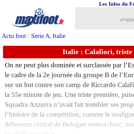
Les Infos du F
emplac
>
Actu foot
Serie A, Italie
Italie : Calafiori, trist
On ne peut plus dominée et surclassée par l’E
le cadre de la 2e journée du groupe B de l’Euro,
sur un but contre son camp de Riccardo Calafio
la 55e minute de jeu. Une triste première, pui
Squadra Azzurra n’avait fait trembler ses propr
l’histoire de la compétition, comme le soulign
défenseur central de Bologne restera donc, mal