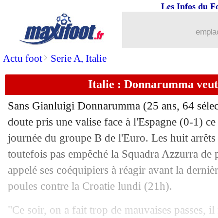
Les Infos du F
emplac
>
Actu foot
Serie A, Italie
Italie : Donnarumma veut 
Sans Gianluigi Donnarumma (25 ans, 64 sélectio
doute pris une valise face à l'Espagne (0-1) ce 
journée du groupe B de l'Euro. Les huit arrêts 
toutefois pas empêché la Squadra Azzurra de pe
appelé ses coéquipiers à réagir avant la derniè
poules contre la Croatie lundi (21h).
"Ce soir, on a fait trop de mauvaises passes, il