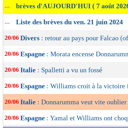
...
brèves d'AUJOURD'HUI ( 7 août 202
de
lecture
...
Liste des brèves du ven. 21 juin 2024
OK
20/06
Divers
: retour au pays pour Falcao (of
20/06
Espagne
: Morata encense Donnarum
20/06
Italie
: Spalletti a vu un fossé
20/06
Espagne
: Williams croit à la victoire 
20/06
Italie
: Donnarumma veut vite oublier
20/06
Espagne
: Yamal et Williams ont choq