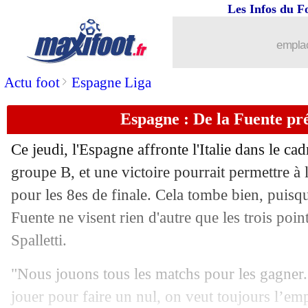
20/06
EdF
: Platini préfère Mbappé à Haala
Les Infos du F
20/06
Real
: Ballon d'Or, Militão vote Vinici
emplac
20/06
EURO
: Danemark-Angleterre, les c
>
Actu foot
Espagne Liga
Espagne : De la Fuente prév
20/06
EURO
: le classement du groupe C (A
Ce jeudi, l'Espagne affronte l'Italie dans le ca
20/06
EURO
: Slovénie 1-1 Serbie (fini)
groupe B, et une victoire pourrait permettre à 
pour les 8es de finale. Cela tombe bien, puis
20/06
Euro
: les favoris de Piqué, sans la Fr
Fuente ne visent rien d'autre que les trois poi
20/06
Argentine
: Messi ne pense pas à la re
Spalletti.
"Nous jouons tous les matchs pour les gagner
20/06
Al-Ittihad
: Pioli pour entraîner Benz
jouer pour faire un nul, on veut toujours l’em