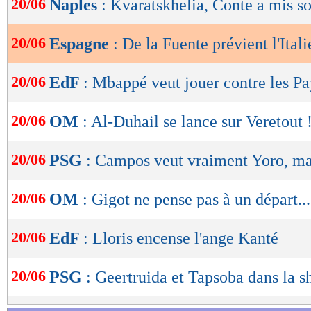
20/06
Naples
: Kvaratskhelia, Conte a mis s
de
lecture
20/06
Espagne
: De la Fuente prévient l'Itali
OK
20/06
EdF
: Mbappé veut jouer contre les P
20/06
OM
: Al-Duhail se lance sur Veretout 
20/06
PSG
: Campos veut vraiment Yoro, mai
20/06
OM
: Gigot ne pense pas à un départ...
20/06
EdF
: Lloris encense l'ange Kanté
20/06
PSG
: Geertruida et Tapsoba dans la sho