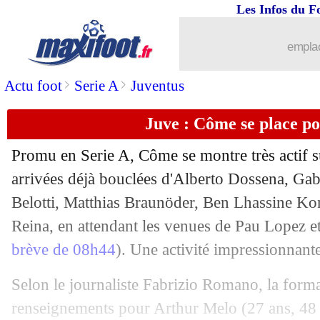
Les Infos du F
...
Liste des brèves du mar. 23 juillet 202
emplac
22/07
Atletico
: Dovbyk en approche
>
>
Actu foot
Serie A
Juventus
22/07
Euro (U19)
: les Bleuets en tête du gr
Juve : Côme se place p
22/07
OM
: Højbjerg est Marseillais !
Promu en Serie A, Côme se montre très actif su
22/07
Bordeaux
: Fenway se retire encore !
arrivées déjà bouclées d'Alberto Dossena, Gab
Belotti, Matthias Braunöder, Ben Lhassine Ko
22/07
Rennes
: une offre pour un latéral ca
Reina, en attendant les venues de Pau Lopez e
brève de 08h44
). Une activité impressionnante
22/07
Man City
: la piste Donnarumma dém
Selon le journaliste Fabrizio Romano, la form
22/07
Monaco
: Milan loin d'un accord pour
renseignements pour
Arthur Melo
(27 ans, 48 