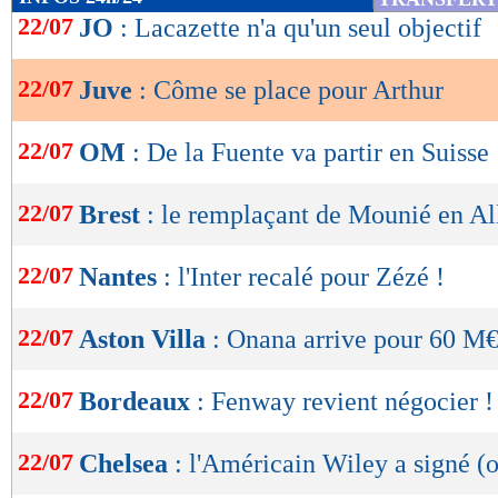
de
22/07
JO
: Lacazette n'a qu'un seul objectif
lecture
22/07
Juve
: Côme se place pour Arthur
OK
22/07
OM
: De la Fuente va partir en Suisse
22/07
Brest
: le remplaçant de Mounié en A
22/07
Nantes
: l'Inter recalé pour Zézé !
22/07
Aston Villa
: Onana arrive pour 60 M€ 
22/07
Bordeaux
: Fenway revient négocier !
22/07
Chelsea
: l'Américain Wiley a signé (o