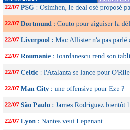
de
22/07
PSG
: Osimhen, le deal osé proposé p
lecture
22/07
Dortmund
: Couto pour aiguiser la dé
OK
22/07
Liverpool
: Mac Allister n'a pas parlé
22/07
Roumanie
: Ioardanescu rend son tabli
22/07
Celtic
: l'Atalanta se lance pour O'Ril
22/07
Man City
: une offensive pour Eze ?
22/07
São Paulo
: James Rodriguez bientôt l
22/07
Lyon
: Nantes veut Lepenant