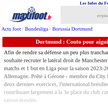
Les Infos du F
22/07
ASSE
: un attaquant monégasque cibl
emplac
22/07
Lyon
: Cherki enfin proche de Dortmu
>
>
Actu foot
Bundesliga
Borussia Dortmund
22/07
EdF
: Platini se fiche des JO
Dortmund : Couto pour aiguis
22/07
Nantes
: Mollet absent plusieurs mois
Afin de rendre sa défense un peu plus tranch
22/07
Nice
: Viti retrouve Empoli (officiel)
souhaite recruter le latéral droit de Mancheste
matchs et 1 but en Liga pour la saison 2023-2
22/07
JO
: Lacazette n'a qu'un seul objectif
Allemagne. Prêté à Gérone - membre du City F
deux derniers exercices, l'international brésilie
22/07
Juve
: Côme se place pour Arthur
contribuant largement à la 3e place du club cat
saison écoulée.
22/07
OM
: De la Fuente va partir en Suisse