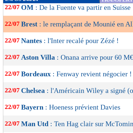
de
22/07
OM
: De la Fuente va partir en Suisse
lecture
22/07
Brest
: le remplaçant de Mounié en A
OK
22/07
Nantes
: l'Inter recalé pour Zézé !
22/07
Aston Villa
: Onana arrive pour 60 M€ 
22/07
Bordeaux
: Fenway revient négocier !
22/07
Chelsea
: l'Américain Wiley a signé (o
22/07
Bayern
: Hoeness prévient Davies
22/07
Man Utd
: Ten Hag clair sur McTomi