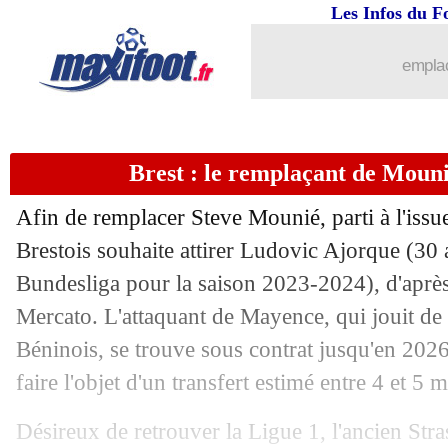
Les Infos du F
22/07
Euro (U19)
: les Bleuets en tête du gr
emplac
22/07
OM
: Højbjerg est Marseillais !
22/07
Bordeaux
: Fenway se retire encore !
Brest : le remplaçant de Moun
22/07
Rennes
: une offre pour un latéral ca
Afin de remplacer Steve Mounié, parti à l'issue
22/07
Man City
: la piste Donnarumma dém
Brestois souhaite attirer Ludovic
Ajorque
(30 a
Bundesliga pour la saison 2023-2024), d'après
22/07
Monaco
: Milan loin d'un accord pour
Mercato. L'attaquant de Mayence, qui jouit de q
Béninois, se trouve sous contrat jusqu'en 202
22/07
JO
: la fierté de Lepenant
faire l'objet d'un transfert estimé entre 4 et 5 m
22/07
Monaco
: Man United pense à Vander
Désireux de retrouver la Ligue 1, l'ancien Stra