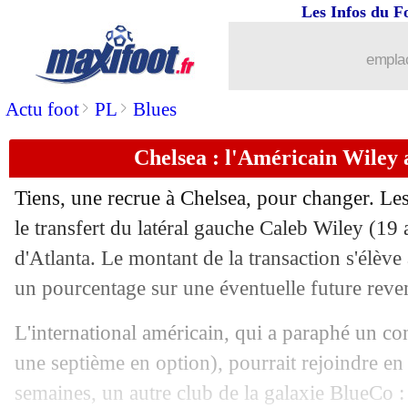
Les Infos du F
22/07
Man City
: la piste Donnarumma dém
emplac
22/07
Monaco
: Milan loin d'un accord pour
>
>
Actu foot
PL
Blues
22/07
JO
: la fierté de Lepenant
Chelsea : l'Américain Wiley a 
22/07
Monaco
: Man United pense à Vander
Tiens, une recrue à Chelsea, pour changer. Le
22/07
Bordeaux
: Fenway, le maire confirm
le transfert du latéral gauche Caleb Wiley (19
d'Atlanta. Le montant de la transaction s'élève
22/07
ASSE
: un attaquant monégasque cibl
un pourcentage sur une éventuelle future reve
22/07
Lyon
: Cherki enfin proche de Dortmu
L'international américain, qui a paraphé un con
une septième en option), pourrait rejoindre en
22/07
EdF
: Platini se fiche des JO
semaines, un autre club de la galaxie BlueCo :