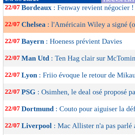
de
22/07
Bordeaux
: Fenway revient négocier !
lecture
22/07
Chelsea
: l'Américain Wiley a signé (o
OK
22/07
Bayern
: Hoeness prévient Davies
22/07
Man Utd
: Ten Hag clair sur McTomi
22/07
Lyon
: Friio évoque le retour de Mika
22/07
PSG
: Osimhen, le deal osé proposé p
22/07
Dortmund
: Couto pour aiguiser la dé
22/07
Liverpool
: Mac Allister n'a pas parlé