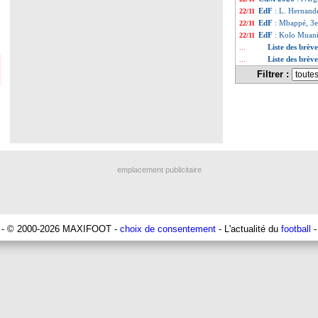
EdF
: L. Hernand
22/11
EdF
: Mbappé, 3e
22/11
EdF
: Kolo Muani
22/11
Liste des brè
...
Liste des brèv
...
Filtrer :
emplacement publicitaire
- © 2000-2026 MAXIFOOT -
choix de consentement
- L'actualité du
football
-