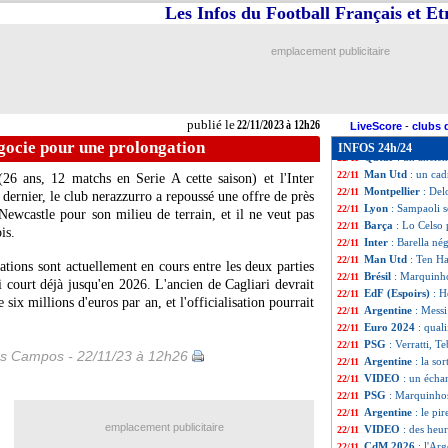
Chelsea
: Malouda
22/11
Les Infos du Football Français et E
Bayern
: Man Utd 
22/11
Montpellier
: Nic
22/11
emplacement publicitaire
OM
: Ounahi disp
22/11
Brésil
: Diniz parl
22/11
CdM (U17)
: la 
22/11
Barça
: Gavi "irr
22/11
publié le
22/11/2023 à 12h26
Allemagne
: Nage
22/11
LiveScore
-
clubs 
OM
: un intérêt 
22/11
égocie pour une prolongation
INFOS 24h/24
Qatar
: un ancien
22/11
Man Utd
: un cad
22/11
26 ans, 12 matchs en Serie A cette saison) et l'Inter
Montpellier
: Del
22/11
 dernier, le club nerazzurro a repoussé une offre de près
Lyon
: Sampaoli 
22/11
ewcastle pour son milieu de terrain, et il ne veut pas
Barça
: Lo Celso
22/11
is.
Inter
: Barella né
22/11
Man Utd
: Ten Ha
22/11
tions sont actuellement en cours entre les deux parties
Brésil
: Marquinho
22/11
 court déjà jusqu'en 2026. L'ancien de Cagliari devrait
EdF (Espoirs)
: H
22/11
 six millions d'euros par an, et l'officialisation pourrait
Argentine
: Messi
22/11
Euro 2024
: qual
22/11
PSG
: Verratti, 
22/11
es Campos - 22/11/23 à 12h26
Argentine
: la so
22/11
VIDEO
: un écha
22/11
PSG
: Marquinhos
22/11
Argentine
: le pi
22/11
emplacement publicitaire
VIDEO
: des heu
22/11
CdM 2026
: l'Ar
22/11