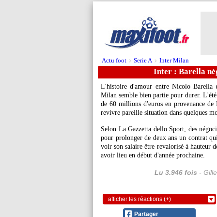
Actu foot
Serie A
Inter Milan
>
>
Inter : Barella n
L'histoire d'amour entre Nicolo
Barella
(
Milan semble bien partie pour durer. L'été
de 60 millions d'euros en provenance de N
revivre pareille situation dans quelques mo
Selon La Gazzetta dello Sport, des négocia
pour prolonger de deux ans un contrat qui
voir son salaire être revalorisé à hauteur de
avoir lieu en début d'année prochaine.
Lu 3.946 fois
- Gill
afficher les réactions (+)
Partager