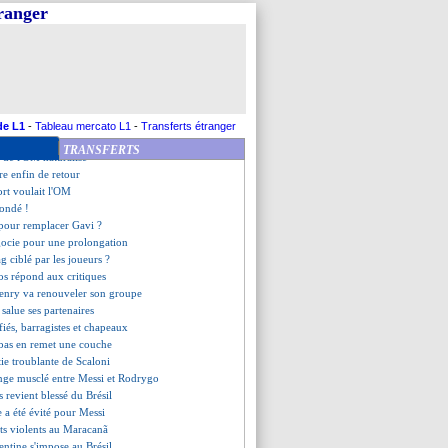
 ne comprend pas le projet
tranger
a tenté Müller l'hiver dernier
ollin n'en veut pas à Delort
onible contre Strasbourg ?
e d'un résultat injuste
France élimine le Sénégal
emplaçable" selon Deco
lsmann a du boulot
de L1
-
Tableau mercato L1
-
Transferts étranger
pour Kamada ?
TRANSFERTS
 de l'OM naturalisé
re enfin de retour
ort voulait l'OM
sondé !
 pour remplacer Gavi ?
gocie pour une prolongation
g ciblé par les joueurs ?
s répond aux critiques
enry va renouveler son groupe
 salue ses partenaires
ifiés, barragistes et chapeaux
Tebas en remet une couche
rtie troublante de Scaloni
nge musclé entre Messi et Rodrygo
 revient blessé du Brésil
re a été évité pour Messi
rts violents au Maracanã
gentine s'impose au Brésil