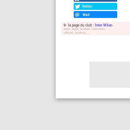
Twitter
Mail
la page du club :
Inter Milan
bilan, stats, réultats, calendrier,
effectif, tranferts, ...