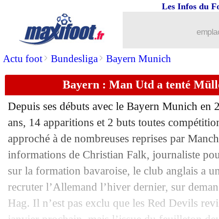
Les Infos du F
22/11
OM-OL
: décision repoussée en déce
emplac
22/11
L1
: le manque de buts, Still en plaisa
>
>
Actu foot
Bundesliga
Bayern Munich
22/11
Real
: Mourinho répond à la rumeur
Bayern : Man Utd a tenté Mülle
22/11
Rennes
: la réponse de Maurice bient
Depuis ses débuts avec le Bayern Munich en
22/11
Brest
: l'entraîneur Roy suspendu un 
ans, 14 apparitions et 2 buts toutes compétition
approché à de nombreuses reprises par Manches
22/11
Chelsea
: la Roma connaît le prix de 
informations de Christian Falk, journaliste pou
sur la formation bavaroise, le club anglais a u
22/11
LdC (f)
: Lyon enchaîne contre St Pöl
recruter l’Allemand l’hiver dernier, sur deman
Hag. Il n’est pas exclu que les Red Devils rev
22/11
LdC (U19)
: Nantes qualifié !