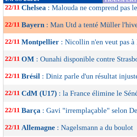
de
22/11
Chelsea
: Malouda ne comprend pas le
lecture
22/11
Bayern
: Man Utd a tenté Müller l'hiv
OK
22/11
Montpellier
: Nicollin n'en veut pas à
22/11
OM
: Ounahi disponible contre Strasb
22/11
Brésil
: Diniz parle d'un résultat injust
22/11
CdM (U17)
: la France élimine le Sén
22/11
Barça
: Gavi "irremplaçable" selon D
22/11
Allemagne
: Nagelsmann a du boulot