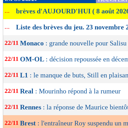
de
...
brèves d'AUJOURD'HUI ( 8 août 202
lecture
OK
...
Liste des brèves du jeu. 23 novembre 
22/11
Monaco
: grande nouvelle pour Salisu 
22/11
OM-OL
: décision repoussée en déce
22/11
L1
: le manque de buts, Still en plaisa
22/11
Real
: Mourinho répond à la rumeur
22/11
Rennes
: la réponse de Maurice bient
22/11
Brest
: l'entraîneur Roy suspendu un 