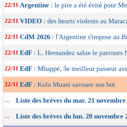
22/11
Argentine
: le pire a été évité pour Me
de
lecture
22/11
VIDEO
: des heurts violents au Mara
OK
22/11
CdM 2026
: l'Argentine s'impose au B
22/11
EdF
: L. Hernandez salue le parcours 
22/11
EdF
: Mbappé, 3e meilleur passeur av
22/11
EdF
: Kolo Muani savoure son but
...
Liste des brèves du mar. 21 novembre
...
Liste des brèves du lun. 20 novembre 