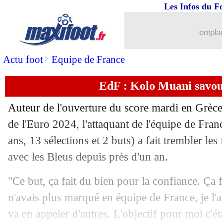
Les Infos du F
22/11
OM
: un intérêt pour Kamada ?
emplac
22/11
Qatar
: un ancien de l'OM naturalisé
>
Actu foot
Equipe de France
22/11
Man Utd
: un cadre enfin de retour
EdF : Kolo Muani savou
22/11
Montpellier
: Delort voulait l'OM
Auteur de l'ouverture du score mardi en Grèce 
22/11
Lyon
: Sampaoli sondé !
de l'Euro 2024, l'attaquant de l'équipe de Fr
ans, 13 sélections et 2 buts) a fait trembler les
22/11
Barça
: Lo Celso pour remplacer Gavi
avec les Bleus depuis près d'un an.
22/11
Inter
: Barella négocie pour une prolo
"Ce but, ça fait du bien pour la confiance. Ça
n'avais plus marqué en équipe de France, je l'at
22/11
Man Utd
: Ten Hag ciblé par les joueu
va en appeler d'autres. L'objectif pour moi c'ét