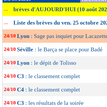
de
...
brèves d'AUJOURD'HUI (10 août 202
lecture
OK
...
Liste des brèves du ven. 25 octobre 20
24/10
Lyon
: Sage pas inquiet pour Lacazett
24/10
Séville
: le Barça se place pour Badé
24/10
Lyon
: le dépit de Tolisso
24/10
C3
: le classement complet
24/10
C4
: le classement complet
24/10
C3
: les résultats de la soirée