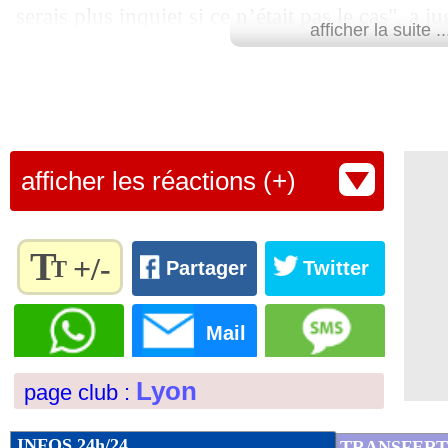
serais plus inquiet si ce n’était pas le cas", a
afficher la suite ..
conférence de presse.
Lu 10.053 fois
- Youcef Touaitia 
afficher les réactions (+)
T
+/-
T
Partager
Twitter
Règlez la
taille du
Mail
texte
pour
Lyon
page club :
l'adapter
à vos
préférences
INFOS 24h/24
TRANSFERT