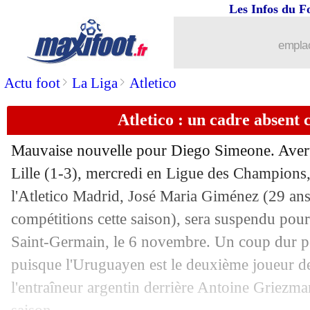
Les Infos du F
24/10
Man City
: Savinho, Guardiola salue 
emplac
24/10
Bayern
: Kompany veut en tirer des l
>
>
Actu foot
La Liga
Atletico
24/10
Real
: Vinicius-Mbappé, Carragher ca
Atletico : un cadre absent
24/10
Man City
: Gyökeres pour l'après-Haa
Mauvaise nouvelle pour Diego Simeone. Averti
24/10
PSG
: Courbis ne comprend pas Luis 
Lille (1-3), mercredi en Ligue des Champions, 
l'Atletico Madrid, José Maria
Giménez
(29 ans
24/10
Danemark
: Riemer nommé sélectionn
compétitions cette saison), sera suspendu pour 
Saint-Germain, le 6 novembre. Un coup dur p
24/10
Reims
: Daramy, la tuile...
puisque l'Uruguayen est le deuxième joueur de
l'entraîneur argentin derrière Antoine Griezma
24/10
LdC
: Haaland revient à hauteur de D