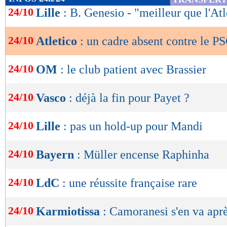
de
24/10
Lille
: B. Genesio - "meilleur que l'Atl
lecture
24/10
Atletico
: un cadre absent contre le P
OK
24/10
OM
: le club patient avec Brassier
24/10
Vasco
: déjà la fin pour Payet ?
24/10
Lille
: pas un hold-up pour Mandi
24/10
Bayern
: Müller encense Raphinha
24/10
LdC
: une réussite française rare
24/10
Karmiotissa
: Camoranesi s'en va aprè