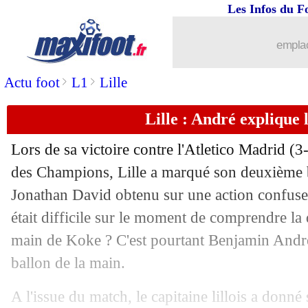
Les Infos du F
24/10
Reims
: Daramy, la tuile...
emplac
24/10
LdC
: Haaland revient à hauteur de D
>
>
Actu foot
L1
Lille
24/10
Real
: Rodrygo sur le flanc
Lille : André explique 
24/10
PSG
: le 9, un gros problème pour Lju
Lors de sa victoire contre l'Atletico Madrid (3
des Champions, Lille a marqué son deuxième b
24/10
Barça
: la promesse de Raphinha
Jonathan David obtenu sur une action confuse
24/10
était difficile sur le moment de comprendre la 
Class. FIFA
: la France toujours 2e
main de Koke ? C'est pourtant Benjamin André
24/10
Lille
: comme Klopp, la fierté de Gene
ballon de la main.
24/10
Barça
: Flick adoube Raphinha
A l'issue du match, le capitaine lillois a donn