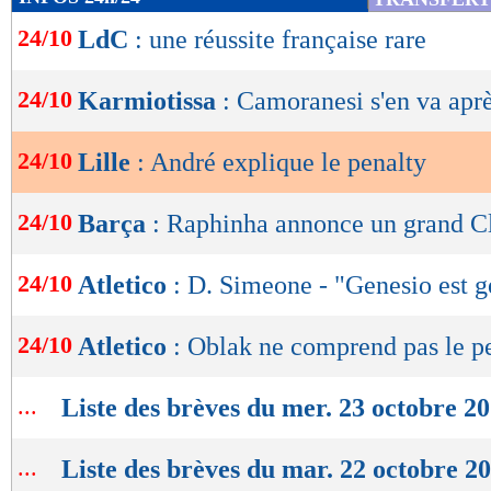
de
24/10
LdC
: une réussite française rare
lecture
OK
24/10
Karmiotissa
: Camoranesi s'en va aprè
24/10
Lille
: André explique le penalty
24/10
Barça
: Raphinha annonce un grand C
24/10
Atletico
: D. Simeone - "Genesio est g
24/10
Atletico
: Oblak ne comprend pas le p
...
Liste des brèves du mer. 23 octobre 2
...
Liste des brèves du mar. 22 octobre 2