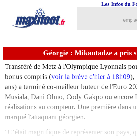
Les Infos du F
19/07
Caen
: Mendy a choisi Sunderland
emplac
19/07
OM
: Sarr emballé par la piste Crysta
19/07
VIDEO
: Greenwood, l'instant malais
Géorgie : Mikautadze a pris s
19/07
Argentine
: Fernandez, la Premier Lea
Transféré de Metz à l'Olympique Lyonnais pou
19/07
Amical
: l'OL enchaîne, avec plus de d
bonus compris (
voir la brève d'hier à 18h09
),
ans) a terminé co-meilleur buteur de l'Euro 
19/07
Lyon
: Textor, la réponse menaçante 
Musiala, Dani Olmo, Cody Gakpo ou encore I
réalisations au compteur. Une première dans un
19/07
Lille
: Meunier, c'est signé (off.)
marqué l'attaquant géorgien.
19/07
Villarreal
: Moreno rebondit à Côme (
"C’était magnifique de représenter son pays, q