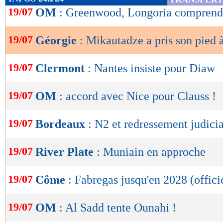
de
19/07
OM
: Greenwood, Longoria comprend 
lecture
19/07
Géorgie
: Mikautadze a pris son pied à
OK
19/07
Clermont
: Nantes insiste pour Diaw
19/07
OM
: accord avec Nice pour Clauss !
19/07
Bordeaux
: N2 et redressement judicia
19/07
River Plate
: Muniain en approche
19/07
Côme
: Fabregas jusqu'en 2028 (offici
19/07
OM
: Al Sadd tente Ounahi !