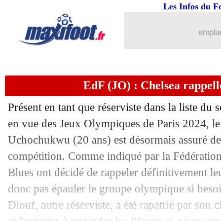
19/07
Villarreal
: Moreno rebondit à Côme (
Les Infos du F
19/07
Rangers
: l'heure du départ pour Taver
emplac
19/07
Rennes
: Stuttgart désire Kalimuendo
EdF (JO) : Chelsea rappe
19/07
Brentford
: un prix revu à la baisse p
Présent en tant que réserviste dans la liste du
19/07
Fenerbahçe
: Rennes cible Djiku
en vue des Jeux Olympiques de Paris 2024, le
Uchochukwu (20 ans) est désormais assuré de 
19/07
Real
: Endrick présenté le 27 juillet
compétition. Comme indiqué par la Fédération f
19/07
Chelsea
: grosse offre pour Andreas Pe
Blues ont décidé de rappeler définitivement le
donc pas épauler le groupe olympique si beso
19/07
Lecce
: Pongracic file à la Fiorentina (
Diouf, autre réserviste, a été rapatrié par son