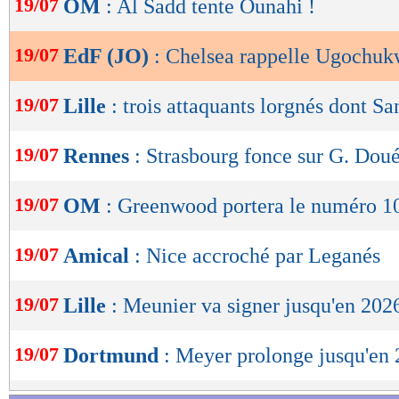
19/07
OM
: Al Sadd tente Ounahi !
de
lecture
19/07
EdF (JO)
: Chelsea rappelle Ugochu
OK
19/07
Lille
: trois attaquants lorgnés dont Sa
19/07
Rennes
: Strasbourg fonce sur G. Dou
19/07
OM
: Greenwood portera le numéro 1
19/07
Amical
: Nice accroché par Leganés
19/07
Lille
: Meunier va signer jusqu'en 202
19/07
Dortmund
: Meyer prolonge jusqu'en 