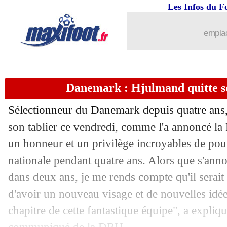
19/07
Côme
: Fabregas jusqu'en 2028 (offici
Les Infos du F
19/07
OM
: Al Sadd tente Ounahi !
emplac
19/07
EdF (JO)
: Chelsea rappelle Ugochu
Danemark : Hjulmand quitte son
19/07
Lille
: trois attaquants lorgnés dont Sa
Sélectionneur du Danemark depuis quatre ans
19/07
Rennes
: Strasbourg fonce sur G. Dou
son tablier ce vendredi, comme l'a annoncé la 
un honneur et un privilège incroyables de pou
19/07
OM
: Greenwood portera le numéro 1
nationale pendant quatre ans. Alors que s'an
19/07
Amical
: Nice accroché par Leganés
dans deux ans, je me rends compte qu'il serait
d'avoir un nouveau visage et de nouvelles idé
19/07
Lille
: Meunier va signer jusqu'en 202
chapitre de cette fantastique équipe", a expli