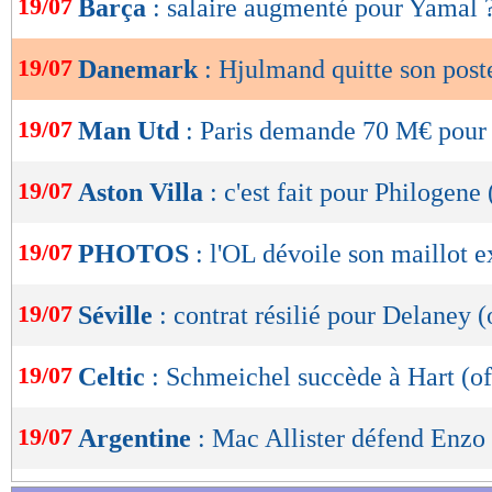
19/07
Barça
: salaire augmenté pour Yamal 
de
lecture
19/07
Danemark
: Hjulmand quitte son poste
OK
19/07
Man Utd
: Paris demande 70 M€ pour
19/07
Aston Villa
: c'est fait pour Philogene 
19/07
PHOTOS
: l'OL dévoile son maillot e
19/07
Séville
: contrat résilié pour Delaney (
19/07
Celtic
: Schmeichel succède à Hart (of
19/07
Argentine
: Mac Allister défend Enzo