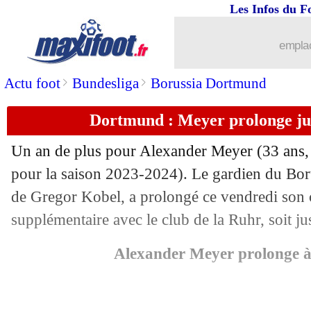
Les Infos du F
19/07
Chelsea
: grosse offre pour Andreas Pe
emplac
19/07
Lecce
: Pongracic file à la Fiorentina (
>
>
Actu foot
Bundesliga
Borussia Dortmund
19/07
Strasbourg
: Bertin défend le bilan de
Dortmund : Meyer prolonge jus
19/07
OM
: Greenwood, Longoria comprend 
Un an de plus pour Alexander
Meyer
(33 ans,
19/07
Géorgie
: Mikautadze a pris son pied à
pour la saison 2023-2024). Le gardien du Bo
de Gregor Kobel, a prolongé ce vendredi son c
19/07
Clermont
: Nantes insiste pour Diaw
supplémentaire avec le club de la Ruhr, soit j
19/07
OM
: accord avec Nice pour Clauss !
Alexander Meyer prolonge 
19/07
Bordeaux
: N2 et redressement judicia