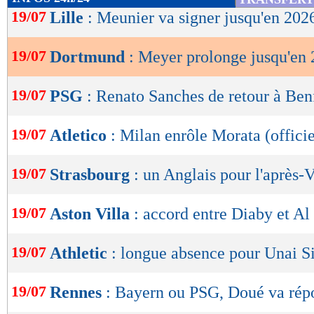
de
19/07
Lille
: Meunier va signer jusqu'en 202
lecture
19/07
Dortmund
: Meyer prolonge jusqu'en 
OK
19/07
PSG
: Renato Sanches de retour à Ben
19/07
Atletico
: Milan enrôle Morata (officie
19/07
Strasbourg
: un Anglais pour l'après-V
19/07
Aston Villa
: accord entre Diaby et Al 
19/07
Athletic
: longue absence pour Unai 
Lu 4.378 fois
- Clément Barbier 
19/07
Rennes
: Bayern ou PSG, Doué va rép