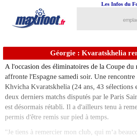
Les Infos du F
10/10
EdF
: Mbappé sorti prématurément, D
emplac
10/10
EdF
: Thauvin vit un rêve éveillé
10/10
EdF
: H. Ekitike - "frustré à la pause"
Géorgie : Kvaratskhelia re
10/10
EdF
: la satisfaction de Rabiot
A l'occasion des éliminatoires de la Coupe d
10/10
EdF
: Thauvin, une première depuis..
affronte l'Espagne samedi soir. Une rencontre 
Khvicha Kvaratskhelia (24 ans, 43 sélections e
10/10
CdM 2026
: les résultats de la soirée
deux derniers matchs disputés par le Paris Sain
est désormais rétabli. Il a d'ailleurs tenu à rem
10/10
CdM 2026
: le classement du groupe 
permis d'être remis sur pied à temps.
10/10
CdM 2026
: France 3-0 Azerbaïdjan (f
"Je tiens à remercier mon club, qui m’a beauc