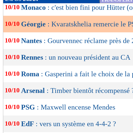
de
10/10
Monaco
: c'est bien fini pour Hütter (o
lecture
10/10
Géorgie
: Kvaratskhelia remercie le 
OK
10/10
Nantes
: Gourvennec réclame près de
10/10
Rennes
: un nouveau président au CA
10/10
Roma
: Gasperini a fait le choix de la
10/10
Arsenal
: Timber bientôt récompensé 
10/10
PSG
: Maxwell encense Mendes
10/10
EdF
: vers un système en 4-4-2 ?