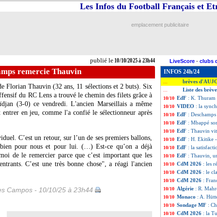
Les Infos du Football Français et E
emplacement publicitaire
publié le
10/10/2025 à 23h44
LiveScore
-
clubs 
amps remercie Thauvin
INFOS 24h/24
brèves d'AUJ
...
e Florian Thauvin (32 ans, 11 sélections et 2 buts). Six
Liste des brèv
...
offensif du RC Lens a trouvé le chemin des filets grâce à
EdF
: K. Thuram 
10/10
aïdjan (3-0) ce vendredi. L'ancien Marseillais a même
VIDEO
: la sync
10/10
 entrer en jeu, comme l'a confié le sélectionneur après
EdF
: Deschamps
10/10
EdF
: Mbappé sor
10/10
EdF
: Thauvin vit
10/10
viduel. C’est un retour, sur l’un de ses premiers ballons,
EdF
: H. Ekitike -
10/10
st bien pour nous et pour lui. (…) Est-ce qu’on a déjà
EdF
: la satisfact
10/10
moi de le remercier parce que c’est important que les
EdF
: Thauvin, u
10/10
entrants. C’est une très bonne chose", a réagi l'ancien
CdM 2026
: les r
10/10
CdM 2026
: le c
10/10
CdM 2026
: Fran
10/10
Algérie
: R. Mahr
les Campos - 10/10/25 à 23h44
10/10
Monaco
: A. Hütt
10/10
Sondage MF
: Ch
10/10
CdM 2026
: la T
10/10