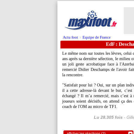
Actu foot
Equipe de France
>
EdF : Desch
Le même nom sur toutes les lèvres, celui d
ans après sa dernière sélection, le milieu 
un joli geste acrobatique face à l'Azerb
remercié Didier Deschamps de l'avoir fait
la rencontre.
"Satisfait pour lui ? Oui, sur un plan indi
il a cette adresse-là devant le but, c’e
échangé ? Il m’a remercié, mais c’est à 
joueurs soient décisifs, on attend ça des 
coach de l'OM au micro de TF1.
Lu 28.305 fois
- Gil
afficher les réactions (2)