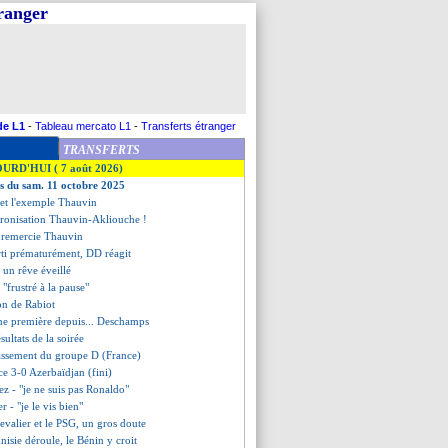
tranger
de L1
-
Tableau mercato L1
-
Transferts étranger
TRANSFERTS
OURD'HUI ( 7 août 2026)
es du sam. 11 octobre 2025
et l'exemple Thauvin
hronisation Thauvin-Akliouche !
 remercie Thauvin
ti prématurément, DD réagit
 un rêve éveillé
 "frustré à la pause"
ion de Rabiot
ne première depuis... Deschamps
ésultats de la soirée
lassement du groupe D (France)
ce 3-0 Azerbaïdjan (fini)
ez - "je ne suis pas Ronaldo"
er - "je le vis bien"
evalier et le PSG, un gros doute
unisie déroule, le Bénin y croit