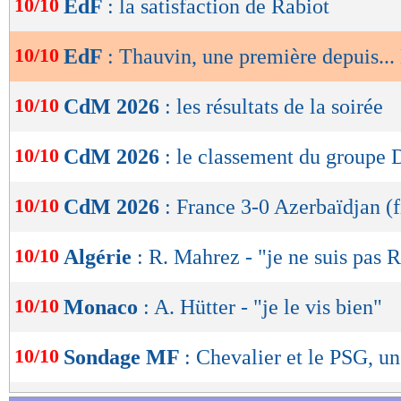
10/10
EdF
: la satisfaction de Rabiot
de
lecture
10/10
EdF
: Thauvin, une première depuis..
OK
10/10
CdM 2026
: les résultats de la soirée
10/10
CdM 2026
: le classement du groupe 
10/10
CdM 2026
: France 3-0 Azerbaïdjan (f
10/10
Algérie
: R. Mahrez - "je ne suis pas 
10/10
Monaco
: A. Hütter - "je le vis bien"
10/10
Sondage MF
: Chevalier et le PSG, un