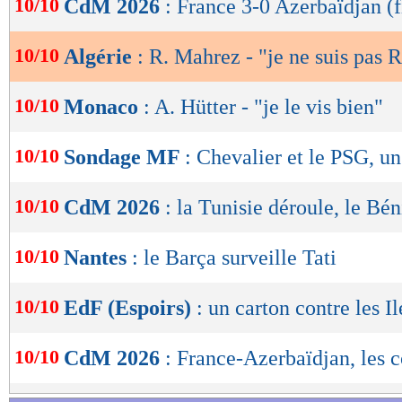
10/10
CdM 2026
: France 3-0 Azerbaïdjan (f
de
lecture
10/10
Algérie
: R. Mahrez - "je ne suis pas 
OK
10/10
Monaco
: A. Hütter - "je le vis bien"
10/10
Sondage MF
: Chevalier et le PSG, un
10/10
CdM 2026
: la Tunisie déroule, le Bén
10/10
Nantes
: le Barça surveille Tati
10/10
EdF (Espoirs)
: un carton contre les I
10/10
CdM 2026
: France-Azerbaïdjan, les