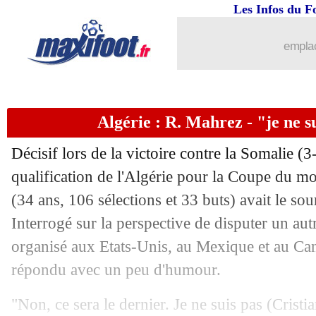
Les Infos du F
emplac
Algérie : R. Mahrez - "je ne 
Décisif lors de la victoire contre la Somalie (3-
...
brèves d'AUJOURD'HUI ( 9 août 202
qualification de l'Algérie pour la Coupe du 
(34 ans, 106 sélections et 33 buts) avait le sou
...
Liste des brèves du sam. 11 octobre 2
Interrogé sur la perspective de disputer un au
10/10
EdF
: K. Thuram et l'exemple Thauvi
organisé aux Etats-Unis, au Mexique et au Cana
répondu avec un peu d'humour.
10/10
VIDEO
: la synchronisation Thauvin-
"Non, ce sera le dernier. Je ne suis pas (Cristia