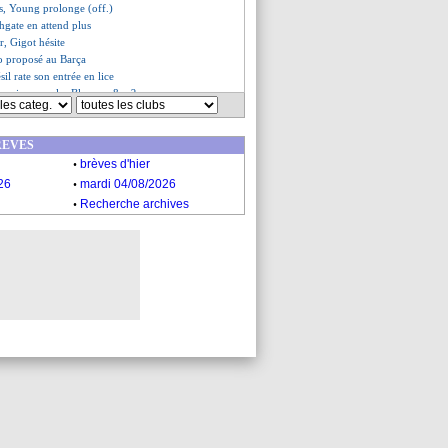
ns, Young prolonge (off.)
hgate en attend plus
, Gigot hésite
o proposé au Barça
ésil rate son entrée en lice
ersaire pour les Bleus en 8es ?
e 1ère du groupe D si...
 les favoris selon PMU Sport ?
REVES
partir pour plus de 20 M€
.
le sur les buts marqués
brèves d'hier
esse de Modric
.
26
mardi 04/08/2026
s du lun. 24 juin 2024
.
Recherche archives
es du dim. 23 juin 2024