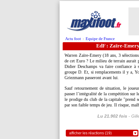
Actu foot
Equipe de France
>
EdF : Zaïre-Emery 
Warren Zaïre-Emery (18 ans, 3 sélections e
de cet Euro ? Le milieu de terrain aurait 
Didier Deschamps va faire confiance à se
groupe D. Et, si remplacements il y a, 
Griezmann passeront avant lui.
Sauf retournement de situation, le joue
passer l’intégralité de la compétition sur
le prodige du club de la capitale "prend 
par son faible temps de jeu. Il risque, mal
Lu 21.902 fois
- Gil
afficher les réactions (19)