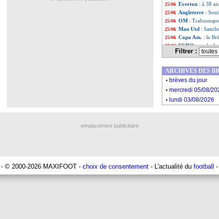
Everton
: à 38 a
25/06
Angleterre
: Sout
25/06
OM
: Trabzonspor
25/06
Man Utd
: Sanch
25/06
Copa Am.
: le Br
25/06
EURO
: quel adv
25/06
Filtrer :
EURO
: la Franc
25/06
Euro
: quels sont
25/06
ARCHIVES DES B
OM
: Ndiaye va 
25/06
.
EdF
: la stat' fol
25/06
brèves du jour
.
Croatie
: la trist
25/06
mercredi 05/08/20
Liste des brève
...
.
lundi 03/08/2026
Liste des brèv
...
emplacement publicitaire
- © 2000-2026 MAXIFOOT -
choix de consentement
- L'actualité du
football
-