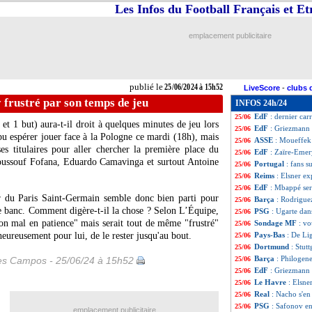
Les Infos du Football Français et E
Real
: Joselu ache
25/06
PSG
: le Bayern 
25/06
Strasbourg
: Dou
25/06
emplacement publicitaire
Rennes
: Nantes 
25/06
PHOTOS
: les B
25/06
PSG
: Rothen pa
25/06
Lille
: West Ham 
25/06
publié le
25/06/2024 à 15h52
LiveScore
-
clubs 
EURO
: Pays-Bas
25/06
frustré par son temps de jeu
INFOS 24h/24
EURO
: France-
25/06
EdF
: dernier car
25/06
t 1 but) aura-t-il droit à quelques minutes de jeu lors
EdF
: Griezmann 
25/06
pu espérer jouer face à la Pologne ce mardi (18h), mais
ASSE
: Moueffek 
25/06
s titulaires pour aller chercher la première place du
EdF
: Zaïre-Emer
25/06
Youssouf Fofana, Eduardo Camavinga et surtout Antoine
Portugal
: fans s
25/06
Reims
: Elsner e
25/06
EdF
: Mbappé sera
25/06
ur du Paris Saint-Germain semble donc bien parti pour
Barça
: Rodriguez
25/06
 le banc. Comment digère-t-il la chose ? Selon L’Équipe,
PSG
: Ugarte dan
25/06
son mal en patience" mais serait tout de même "frustré"
Sondage MF
: vo
25/06
heureusement pour lui, de le rester jusqu'au bout.
Pays-Bas
: De Li
25/06
Dortmund
: Stut
25/06
Barça
: Philogene
les Campos - 25/06/24 à 15h52
25/06
EdF
: Griezmann 
25/06
Le Havre
: Elsne
25/06
Real
: Nacho s'en 
25/06
PSG
: Safonov e
25/06
emplacement publicitaire