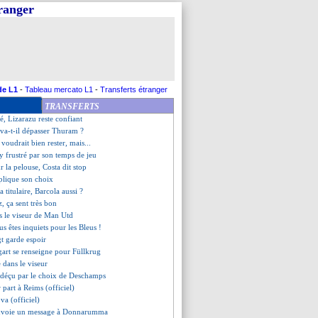
tranger
té pour faciliter son départ
pense aussi à Ugarte
kouré sur le départ ?
offre 10 M€ pour Abline
leus vont enfin jouer... en bleu
s tendre avec Kurzawa
bouge aussi pour David
de L1
-
Tableau mercato L1
-
Transferts étranger
-Autriche, les compos
TRANSFERTS
Pologne, les compos
ré, Lizarazu reste confiant
va-t-il dépasser Thuram ?
voudrait bien rester, mais...
y frustré par son temps de jeu
ur la pelouse, Costa dit stop
xplique son choix
 titulaire, Barcola aussi ?
, ça sent très bon
s le viseur de Man Utd
us êtes inquiets pour les Bleus !
gt garde espoir
tgart se renseigne pour Füllkrug
 dans le viseur
déçu par le choix de Deschamps
r part à Reims (officiel)
va (officiel)
nvoie un message à Donnarumma