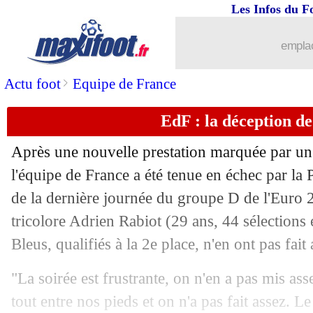
25/06
EURO
: Danemark 0-0 Serbie (fini)
Les Infos du F
25/06
EURO
: le classement du groupe C (A
emplac
25/06
EURO
: Angleterre 0-0 Slovénie (fini)
>
Actu foot
Equipe de France
EdF : la déception d
25/06
Pays-Bas
: Koeman ne mâche pas ses 
Après une nouvelle prestation marquée par un 
25/06
PHOTO
: Lewandowski, Maignan enra
l'équipe de France a été tenue en échec par la
de la dernière journée du groupe D de l'Euro 2
25/06
EdF
: Mbappé, Deschamps se montre p
tricolore Adrien Rabiot (29 ans, 44 sélections e
25/06
Géorgie
: les deux objectifs de Kvarat
Bleus, qualifiés à la 2e place, n'en ont pas fait 
"La soirée est frustrante, on n'en a pas mis as
25/06
Autriche
: victoire logique pour Rang
tout entre nos pieds et on n'a pas fait assez. L