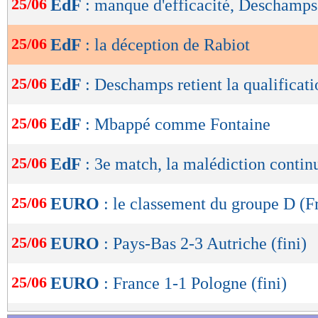
25/06
EdF
: manque d'efficacité, Deschamp
de
lecture
25/06
EdF
: la déception de Rabiot
OK
25/06
EdF
: Deschamps retient la qualificati
25/06
EdF
: Mbappé comme Fontaine
25/06
EdF
: 3e match, la malédiction contin
25/06
EURO
: le classement du groupe D (F
25/06
EURO
: Pays-Bas 2-3 Autriche (fini)
25/06
EURO
: France 1-1 Pologne (fini)