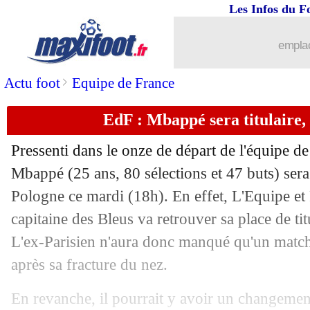
25/06
Roma
: De Rossi a prolongé (officiel)
Les Infos du F
25/06
Roma
: Belotti vendu à Côme (officiel
emplac
25/06
Real
: Joselu acheté pour faciliter son
>
Actu foot
Equipe de France
EdF : Mbappé sera titulaire,
25/06
PSG
: le Bayern pense aussi à Ugarte
Pressenti dans le onze de départ de l'équipe d
25/06
Strasbourg
: Doukouré sur le départ ?
Mbappé (25 ans, 80 sélections et 47 buts) sera b
Pologne ce mardi (18h). En effet, L'Equipe e
25/06
Rennes
: Nantes offre 10 M€ pour Abl
capitaine des Bleus va retrouver sa place de ti
25/06
PHOTOS
: les Bleus vont enfin jouer.
L'ex-Parisien n'aura donc manqué qu'un match,
après sa fracture du nez.
25/06
PSG
: Rothen pas tendre avec Kurzaw
En revanche, il pourrait y avoir un changemen