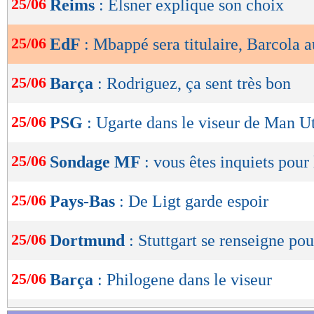
25/06
Reims
: Elsner explique son choix
de
lecture
25/06
EdF
: Mbappé sera titulaire, Barcola a
OK
25/06
Barça
: Rodriguez, ça sent très bon
25/06
PSG
: Ugarte dans le viseur de Man U
25/06
Sondage MF
: vous êtes inquiets pour 
25/06
Pays-Bas
: De Ligt garde espoir
25/06
Dortmund
: Stuttgart se renseigne po
25/06
Barça
: Philogene dans le viseur