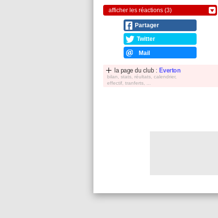
afficher les réactions (3)
Partager
Twitter
Mail
la page du club :
Everton
bilan, stats, réultats, calendrier,
effectif, tranferts, ...