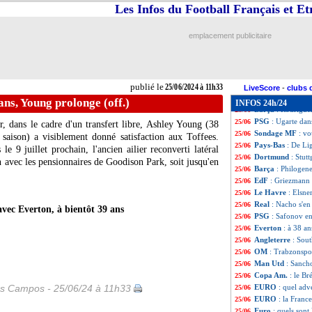
EURO
: Pays-Bas
25/06
Les Infos du Football Français et E
EURO
: France-
25/06
EdF
: dernier car
25/06
emplacement publicitaire
EdF
: Griezmann 
25/06
ASSE
: Moueffek 
25/06
EdF
: Zaïre-Emer
25/06
Portugal
: fans s
25/06
publié le
25/06/2024 à 11h33
Reims
: Elsner e
25/06
LiveScore
-
clubs 
EdF
: Mbappé sera
25/06
ans, Young prolonge (off.)
INFOS 24h/24
Barça
: Rodriguez
25/06
PSG
: Ugarte dan
25/06
r, dans le cadre d'un transfert libre, Ashley
Young
(38
Sondage MF
: vo
25/06
saison) a visiblement donné satisfaction aux Toffees.
Pays-Bas
: De Li
25/06
le 9 juillet prochain, l'ancien ailier reconverti latéral
Dortmund
: Stut
25/06
n avec les pensionnaires de Goodison Park, soit jusqu'en
Barça
: Philogene
25/06
EdF
: Griezmann 
25/06
Le Havre
: Elsne
25/06
Real
: Nacho s'en 
25/06
vec Everton, à bientôt 39 ans
PSG
: Safonov e
25/06
Everton
: à 38 a
25/06
Angleterre
: Sout
25/06
OM
: Trabzonspor
25/06
Man Utd
: Sanch
25/06
Copa Am.
: le Br
25/06
es Campos - 25/06/24 à 11h33
EURO
: quel adv
25/06
EURO
: la Franc
25/06
Euro
: quels sont
25/06