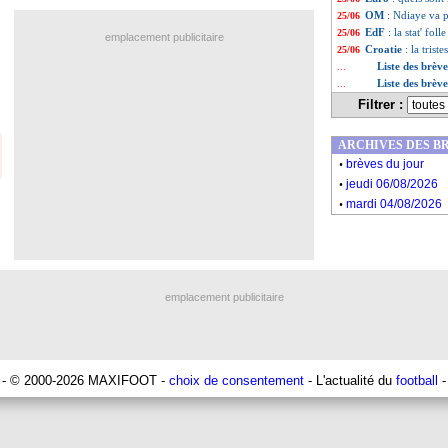
OM
: Ndiaye va 
25/06
EdF
: la stat' fol
25/06
emplacement publicitaire
Croatie
: la trist
25/06
Liste des brève
...
Liste des brèv
...
Filtrer :
ARCHIVES DES B
.
brèves du jour
.
jeudi 06/08/2026
.
mardi 04/08/2026
emplacement publicitaire
- © 2000-2026 MAXIFOOT -
choix de consentement
- L'actualité du
football
-