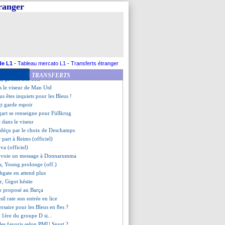
-Autriche, les compos
tranger
Pologne, les compos
ré, Lizarazu reste confiant
va-t-il dépasser Thuram ?
voudrait bien rester, mais...
y frustré par son temps de jeu
ur la pelouse, Costa dit stop
xplique son choix
de L1
-
Tableau mercato L1
-
Transferts étranger
 titulaire, Barcola aussi ?
TRANSFERTS
, ça sent très bon
s le viseur de Man Utd
us êtes inquiets pour les Bleus !
gt garde espoir
tgart se renseigne pour Füllkrug
 dans le viseur
déçu par le choix de Deschamps
r part à Reims (officiel)
va (officiel)
nvoie un message à Donnarumma
ns, Young prolonge (off.)
hgate en attend plus
, Gigot hésite
o proposé au Barça
ésil rate son entrée en lice
ersaire pour les Bleus en 8es ?
e 1ère du groupe D si...
 les favoris selon PMU Sport ?