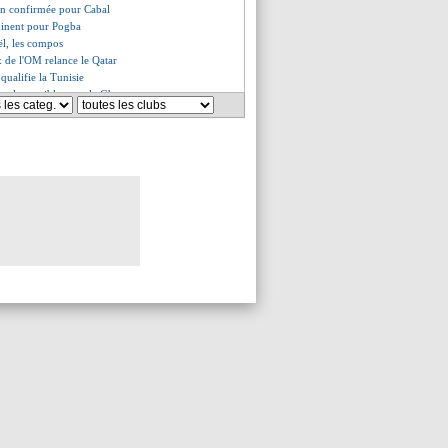
son confirmée pour Cabal
minent pour Pogba
ël, les compos
x de l'OM relance le Qatar
 qualifie la Tunisie
iracle possible pour le Ghana
nière saison pour Xabi Alonso
n se fait peur
et la Corée du Sud s'envolent
rd débute avec un nul
s nouveaux qualifiés
alifiée dès ce soir si...
phée de la CdM des clubs 2025
al, Isak botte en touche
gt a une pensée pour Ten Hag
gacement de Nihat
ue, la précision de Deco
sta rachète un club de D3
gérie ne fera pas un sans-faute
e lâche pas Kvaratskhelia
Koundé répond aux critiques
 Messi conseille Balerdi...
t de retour (officiel)
se bientôt activée pour Son
se rapproche d'un retour
quitte le réseau social X