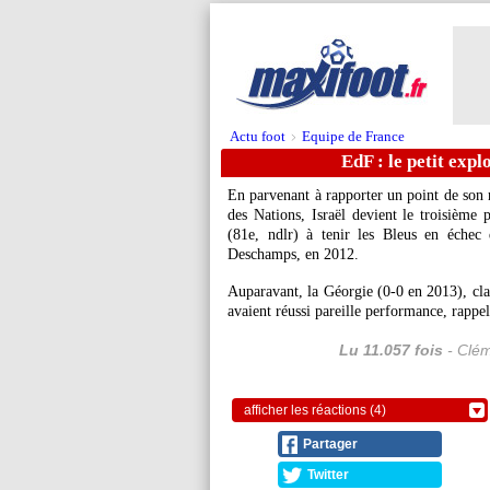
Actu foot
Equipe de France
>
EdF : le petit exp
En parvenant à rapporter un point de son 
des Nations, Israël devient le troisième
(81e, ndlr) à tenir les Bleus en échec 
Deschamps, en 2012.
Auparavant, la Géorgie (0-0 en 2013), cla
avaient réussi pareille performance, rappel
Lu 11.057 fois
- Clém
afficher les réactions (4)
Partager
Twitter