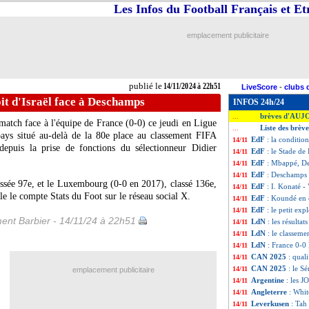
Les Infos du Football Français et E
emplacement publicitaire
publié le
14/11/2024 à 22h51
LiveScore
-
clubs 
loit d'Israël face à Deschamps
INFOS 24h/24
brèves d'AUJ
...
match face à l'équipe de France (0-0) ce jeudi en Ligue
Liste des brèv
...
 pays situé au-delà de la 80e place au classement FIFA
EdF
: la condition
14/11
depuis la prise de fonctions du sélectionneur Didier
EdF
: le Stade de
14/11
EdF
: Mbappé, D
14/11
EdF
: Deschamps - 
14/11
ssée 97e, et le Luxembourg (0-0 en 2017), classé 136e,
EdF
: I. Konaté - 
14/11
le le compte Stats du Foot sur le réseau social X.
EdF
: Koundé en 
14/11
EdF
: le petit ex
14/11
ent Barbier - 14/11/24 à 22h51
LdN
: les résultat
14/11
LdN
: le classem
14/11
LdN
: France 0-0 I
14/11
CAN 2025
: quali
14/11
CAN 2025
: le S
14/11
emplacement publicitaire
Argentine
: les J
14/11
Angleterre
: Whit
14/11
Leverkusen
: Tah
14/11