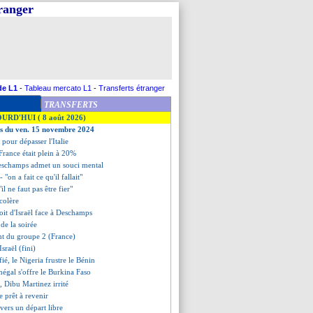
tranger
de L1
-
Tableau mercato L1
-
Transferts étranger
TRANSFERTS
OURD'HUI ( 8 août 2026)
es du ven. 15 novembre 2024
 pour dépasser l'Italie
 France était plein à 20%
eschamps admet un souci mental
"on a fait ce qu'il fallait"
"il ne faut pas être fier"
colère
ploit d'Israël face à Deschamps
s de la soirée
ent du groupe 2 (France)
sraël (fini)
fié, le Nigeria frustre le Bénin
énégal s'offre le Burkina Faso
O, Dibu Martinez irrité
e prêt à revenir
 vers un départ libre