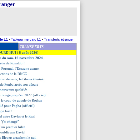
tranger
de L1
-
Tableau mercato L1
-
Transferts étranger
TRANSFERTS
OURD'HUI ( 8 août 2026)
ves du sam. 16 novembre 2024
lette de Ronaldo !
u Portugal, l'Espagne assure
anctions de la DNCG
aroc déroule, le Ghana éliminé
 de Pogba après son départ
s nouveaux qualifiés
rolonge jusqu'en 2027 (officiel)
 le coup de gueule de Rothen
ilié pour Pogba (officiel)
pe fort !
d entre Davies et le Real
 "j'ai changé"
it un premier bilan
n'oublie pas David
es Bleuets arrachent le nul