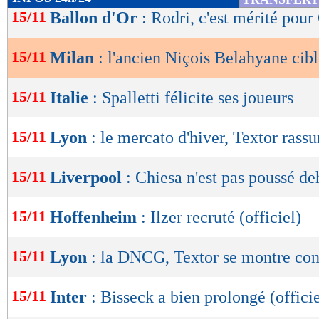
de
15/11
Ballon d'Or
: Rodri, c'est mérité pou
lecture
15/11
Milan
: l'ancien Niçois Belahyane cib
OK
15/11
Italie
: Spalletti félicite ses joueurs
15/11
Lyon
: le mercato d'hiver, Textor rassu
15/11
Liverpool
: Chiesa n'est pas poussé de
15/11
Hoffenheim
: Ilzer recruté (officiel)
15/11
Lyon
: la DNCG, Textor se montre con
15/11
Inter
: Bisseck a bien prolongé (officie