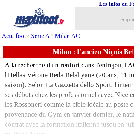
Les Infos du F
15/11
Juve
: le message de Pogba après son 
emplac
15/11
CAN 2025
: trois nouveaux qualifiés
>
>
Actu foot
Serie A
Milan AC
15/11
Auxerre
: Akpa prolonge jusqu'en 2027
Milan : l'ancien Niçois Be
15/11
EdF
: Deschamps, le coup de gueule 
A la recherche d'un renfort dans l'entrejeu, l
15/11
Juve
: contrat résilié pour Pogba (offic
l'Hellas Vérone Reda
Belahyane
(20 ans, 11 ma
saison). Selon La Gazzetta dello Sport, l'intern
15/11
Lyon
: la DNCG tape fort !
ses débuts chez les professionnels avec Nice e
les Rossoneri comme la cible idéale au poste d
15/11
Bayern
: un accord entre Davies et le 
provenance du Gym en janvier dernier, le natif
contrat avec la formation italienne jusqu'en jui
15/11
Lyon
: R. Cherki - "j'ai changé"