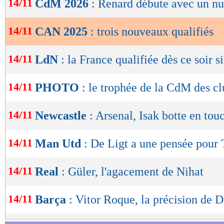
14/11
CdM 2026
: Renard débute avec un nu
de
lecture
14/11
CAN 2025
: trois nouveaux qualifiés
OK
14/11
LdN
: la France qualifiée dès ce soir si.
14/11
PHOTO
: le trophée de la CdM des c
14/11
Newcastle
: Arsenal, Isak botte en tou
14/11
Man Utd
: De Ligt a une pensée pour
14/11
Real
: Güler, l'agacement de Nihat
14/11
Barça
: Vitor Roque, la précision de 