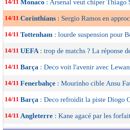
14/11
Monaco
: Arsenal veut chiper Thiago 
de
lecture
14/11
Corinthians
: Sergio Ramos en approc
OK
14/11
Tottenham
: lourde suspension pour B
14/11
UEFA
: trop de matchs ? La réponse d
14/11
Barça
: Deco voit l'avenir avec Lewa
14/11
Fenerbahçe
: Mourinho cible Ansu Fa
14/11
Barça
: Deco refroidit la piste Diogo 
14/11
Angleterre
: Kane agacé par les forfai