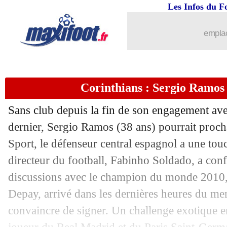
14/11
Barça
: Vitor Roque, la précision de 
Les Infos du F
14/11
Danemark
: Iniesta rachète un club d
emplac
14/11
CAN 2025
: l'Algérie ne fera pas un s
Corinthians : Sergio Ramos
14/11
Naples
: le PSG ne lâche pas Kvaratsk
Sans club depuis la fin de son engagement ave
14/11
EdF
: son style, Koundé répond aux cr
dernier, Sergio Ramos (38 ans) pourrait proc
Sport, le défenseur central espagnol a une tou
14/11
Argentine
: quand Messi conseille Bale
directeur du football, Fabinho Soldado, a conf
14/11
Roma
: Ranieri est de retour (officiel)
discussions avec le champion du monde 2010
Depay, arrivé dans les dernières heures du mer
14/11
Tottenham
: clause bientôt activée po
convaincre de signer. Un challenge exotique e