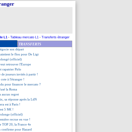
tranger
uccède à Gasset (officiel)
prend au club
veut remporter la C1
laisse sceptique Mijatovic
e premier objectif de Leonardo
ng a signé (officiel)
souci à la visite médicale ?
de L1
-
Tableau mercato L1
-
Transferts étranger
ki ciblé par Porto
TRANSFERTS
i n'oublie pas la CdM 2014
égocie son départ
intient le flou pour De Ligt
olongé (officiel)
veut retrouver l'Europe
t rapatrier Pirlo
 de joueurs invités à partir !
 cote à l'étranger !
ndu pour financer le mercato ?
efusé la Roma
'a aucun regret
lix, sa réponse après la LdN
ra est à Paris !
est 5 M€ !
rolonge (officiel)
remière recrue en vue !
le TOP 20, la France 4e
an confirme pour Hazard