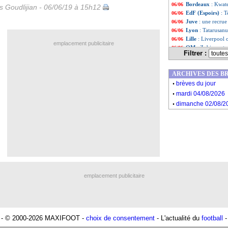
Bordeaux
: Kwat
06/06
is Goudlijian - 06/06/19 à 15h12
EdF (Espoirs)
: T
06/06
Juve
: une recrue
06/06
Lyon
: Tatarusan
06/06
Lille
: Liverpool 
06/06
emplacement publicitaire
OM
: Zubizarreta
06/06
Filtrer :
Lyon
: Mendy au
06/06
OM
: Lecomte, c'
06/06
ARCHIVES DES B
Bordeaux
: le P
06/06
.
Brésil
: Neymar fo
06/06
brèves du jour
.
OM
: Thuram dans
06/06
mardi 04/08/2026
Real
: Navas, le 
06/06
.
dimanche 02/08/2
PSG
: Leonardo a
06/06
Liste des brèv
...
Liste des brèv
...
emplacement publicitaire
- © 2000-2026 MAXIFOOT -
choix de consentement
- L'actualité du
football
-