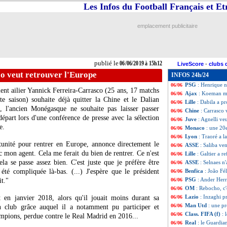
Les Infos du Football Français et E
ASSE
: Printant s
06/06
PSG
: Bild s'en 
06/06
Bayern
: Pavard 
06/06
emplacement publicitaire
Real
: le mercato 
06/06
PSG
: De Ligt, l
06/06
Bordeaux
: Kwate
06/06
Real
: Mendy, un 
06/06
publié le
06/06/2019 à 15h12
LiveScore
-
clubs 
Rennes
: Léa-Sili
06/06
o veut retrouver l'Europe
INFOS 24h/24
Argentine
: Mess
06/06
PSG
: Henrique n
06/06
ent ailier Yannick Ferreira-Carrasco (25 ans, 17 matchs
Ajax
: Koeman ma
06/06
e saison) souhaite déjà quitter la Chine et le Dalian
Lille
: Dabila a pr
06/06
 l'ancien Monégasque ne souhaite pas laisser passer
Chine
: Carrasco 
06/06
départ lors d'une conférence de presse avec la sélection
Juve
: Agnelli veu
06/06
e.
Monaco
: une 20e
06/06
Lyon
: Traoré a la
06/06
tunité pour rentrer en Europe, annonce directement le
ASSE
: Saliba ve
06/06
 mon agent. Cela me ferait du bien de rentrer. Ce n'est
Lille
: Galtier a r
06/06
la se passe assez bien. C'est juste que je préfère être
ASSE
: Selnaes n
06/06
été compliquée là-bas. (...) J'espère que le président
Benfica
: João Fé
06/06
PSG
: Ander Herre
t."
06/06
OM
: Rebocho, c'
06/06
Lazio
: Inzaghi p
t en janvier 2018, alors qu'il jouait moins durant sa
06/06
Man Utd
: une p
06/06
n club grâce auquel il a notamment pu participer et
Class. FIFA (f)
: 
06/06
mpions, perdue contre le Real Madrid en 2016...
Real
: le Guardi
06/06