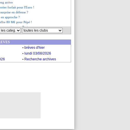
eng arrive
errier forfait pour l'Euro !
 surprise en défense ?
u en approche ?
offre 80 M€ pour Pépé !
 se renseigne sur Portu
 Real pour 53 M€ ?
est compliqué...
REVES
SG surveille Koundé
.
rfait pour la Copa America !
brèves d'hier
 le viseur !
.
lundi 03/08/2026
PSG avance ses pions
.
026
Recherche archives
nnoncé "très proche" !
es du mer. 5 juin 2019
es du mar. 4 juin 2019