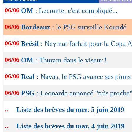
de
06/06
OM
: Lecomte, c'est compliqué...
lecture
OK
06/06
Bordeaux
: le PSG surveille Koundé
06/06
Brésil
: Neymar forfait pour la Copa 
06/06
OM
: Thuram dans le viseur !
06/06
Real
: Navas, le PSG avance ses pions
06/06
PSG
: Leonardo annoncé "très proche"
...
Liste des brèves du mer. 5 juin 2019
...
Liste des brèves du mar. 4 juin 2019