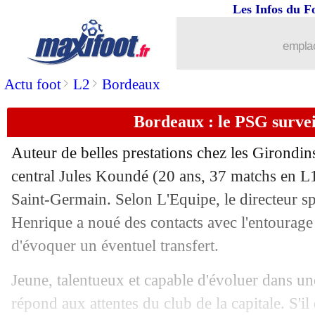
Les Infos du F
06/06
Lille
: Galtier a refusé la Roma
emplac
06/06
ASSE
: Selnaes n'a aucun regret
>
>
Actu foot
L2
Bordeaux
06/06
Benfica
: João Félix, sa réponse après
Bordeaux : le PSG surve
06/06
PSG
: Ander Herrera est à Paris !
Auteur de belles prestations chez les Girondi
central
Jules Koundé
(20 ans, 37 matchs en L1 
06/06
OM
: Rebocho, c'est 5 M€ !
Saint-Germain. Selon L'Equipe, le directeur sp
06/06
Henrique a noué des contacts avec l'entourage
Lazio
: Inzaghi prolonge (officiel)
d'évoquer un éventuel transfert.
06/06
Man Utd
: une première recrue en vue
Jeune, talentueux et capable d'évoluer dans u
06/06
Class. FIFA (f)
: le TOP 20, la France
répond aux attentes du club de la capitale. S'il