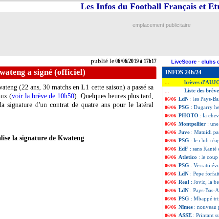
Les Infos du Football Français et E
emplacement publicitaire
publié le
06/06/2019 à 17h17
LiveScore
-
clubs 
ateng a signé (officiel)
INFOS 24h/24
brèves d'AUJ
...
wateng
(22 ans, 30 matchs en L1 cette saison) a passé sa
Liste des brèv
...
aux (
voir la brève de 10h50
). Quelques heures plus tard,
LdN
: les Pays-Ba
06/06
 signature d'un contrat de quatre ans pour le latéral
PSG
: Dugarry h
06/06
PHOTO
: la che
06/06
Montpellier
: une
06/06
Juve
: Matuidi pa
06/06
alise la signature de Kwateng
PSG
: le club ré
06/06
EdF
: sans Kanté
06/06
Atletico
: le coup
06/06
PSG
: Verratti é
06/06
LdN
: Pepe forfai
06/06
Real
: Jovic, la b
06/06
LdN
: Pays-Bas-A
06/06
PSG
: Mbappé tr
06/06
Nîmes
: nouveau 
06/06
ASSE
: Printant s
06/06