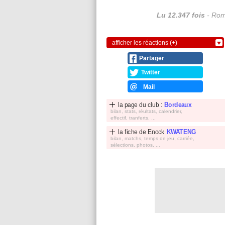
Lu 12.347 fois
- Rom
afficher les réactions (+)
Partager
Twitter
Mail
la page du club :
Bordeaux
bilan, stats, réultats, calendrier,
effectif, tranferts, ...
la fiche de
Enock
KWATENG
bilan, matchs, temps de jeu, carriée,
sélections, photos, ...