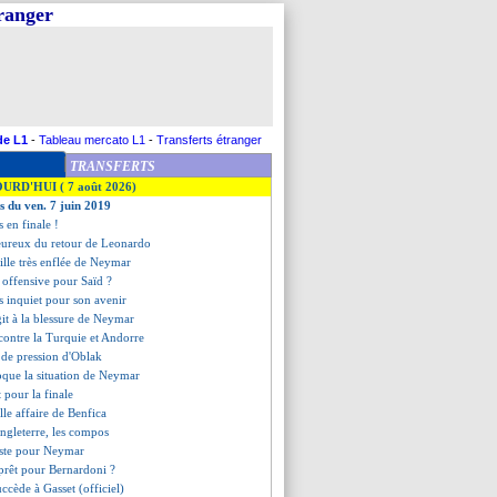
tranger
de L1
-
Tableau mercato L1
-
Transferts étranger
TRANSFERTS
OURD'HUI ( 7 août 2026)
es du ven. 7 juin 2019
s en finale !
eureux du retour de Leonardo
ville très enflée de Neymar
 offensive pour Saïd ?
s inquiet pour son avenir
agit à la blessure de Neymar
 contre la Turquie et Andorre
 de pression d'Oblak
voque la situation de Neymar
t pour la finale
elle affaire de Benfica
ngleterre, les compos
iste pour Neymar
prêt pour Bernardoni ?
uccède à Gasset (officiel)