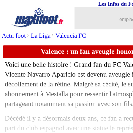
Les Infos du F
emplac
>
>
Actu foot
La Liga
Valencia FC
Valence : un fan aveugle hono
Voici une belle histoire ! Grand fan du FC Val
Vicente Navarro Aparicio est devenu aveugle i
décollement de la rétine. Malgré sa cécité, le 
abonnement à Mestalla pour ressentir l'atmosp
partageant notamment sa passion avec son fils
Décédé il y a désormais deux ans, ce fan a re
part du club espagnol avec une statue le représ