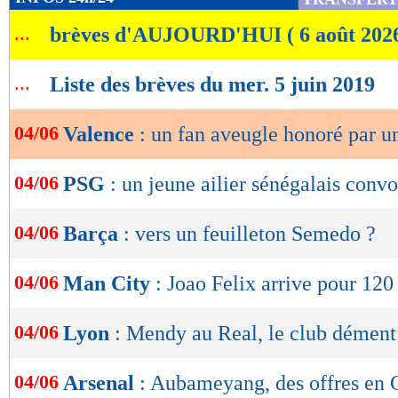
de
...
brèves d'AUJOURD'HUI ( 6 août 202
lecture
OK
...
Liste des brèves du mer. 5 juin 2019
04/06
Valence
: un fan aveugle honoré par u
04/06
PSG
: un jeune ailier sénégalais convo
04/06
Barça
: vers un feuilleton Semedo ?
04/06
Man City
: Joao Felix arrive pour 120
Lu 15.827 fois
- Damien Da Silva 
04/06
Lyon
: Mendy au Real, le club dément
04/06
Arsenal
: Aubameyang, des offres en 