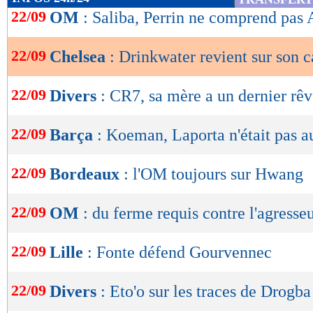
de
22/09
OM
: Saliba, Perrin ne comprend pas 
lecture
22/09
Chelsea
: Drinkwater revient sur son c
OK
22/09
Divers
: CR7, sa mère a un dernier rê
22/09
Barça
: Koeman, Laporta n'était pas a
22/09
Bordeaux
: l'OM toujours sur Hwang
22/09
OM
: du ferme requis contre l'agresse
22/09
Lille
: Fonte défend Gourvennec
22/09
Divers
: Eto'o sur les traces de Drogba