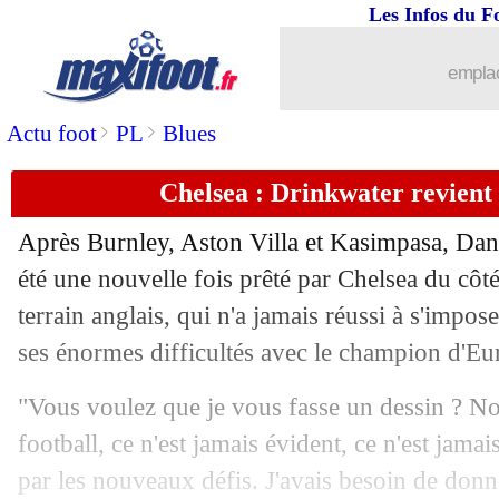
Les Infos du F
22/09
Bordeaux
: Lopez réagit aux incidents
emplac
22/09
Bordeaux
: le car des supporters caill
>
>
Actu foot
PL
Blues
22/09
L1
: Lyon-Troyes, les compos
Chelsea : Drinkwater revient 
22/09
L1
: Metz-Paris SG, les compos
Après Burnley, Aston Villa et Kasimpasa, Dan
22/09
L1
: Lens-Strasbourg, les compos
été une nouvelle fois prêté par Chelsea du côt
terrain anglais, qui n'a jamais réussi à s'impos
22/09
L1
: Angers-Marseille, les compos
ses énormes difficultés avec le champion d'Eur
22/09
L1
: Lorient-Nice, les compos
"Vous voulez que je vous fasse un dessin ? Non.
football, ce n'est jamais évident, ce n'est jamai
22/09
PHOTO
: la colère des fans de Lille !
par les nouveaux défis. J'avais besoin de don