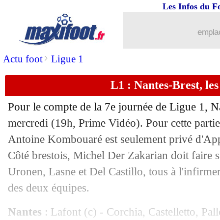
Les Infos du F
22/09
Lyon
: le penalty, Aulas s'agace encore
emplac
22/09
Ita.
: première victoire pour la Juve !
>
Actu foot
Ligue 1
22/09
Bordeaux
: Lopez réagit aux incidents
L1 : Nantes-Brest, le
22/09
Bordeaux
: le car des supporters caill
Pour le compte de la 7e journée de Ligue 1, Na
22/09
L1
: Lyon-Troyes, les compos
mercredi (19h, Prime Vidéo). Pour cette partie,
Antoine Kombouaré est seulement privé d'App
22/09
L1
: Metz-Paris SG, les compos
Côté brestois, Michel Der Zakarian doit faire s
Uronen, Lasne et Del Castillo, tous à l'infirme
22/09
L1
: Lens-Strasbourg, les compos
des deux équipes.
22/09
L1
: Angers-Marseille, les compos
Nantes
: Lafont (c) - Corchia, Castelletto, Pall