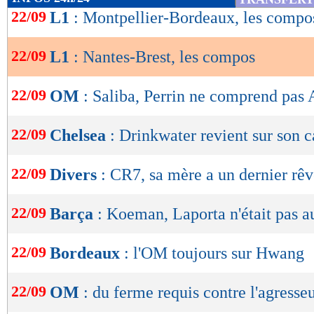
buts
marqués/match
23/05
Déf.
1-2
de
22/09
L1
: Montpellier-Bordeaux, les compo
16/05
Vict.
0-4
1,30
1,26 -
lecture
08/05
Vict.
3-0
02/05
Vict.
1-4
buts
encaissés/match
22/09
L1
: Nantes-Brest, les compos
OK
1,51
- 1,75
statistiques toutes compétitions con
22/09
OM
: Saliba, Perrin ne comprend pas 
Lu 4.662 fois
- Romain Rigaux -
22/09
Chelsea
: Drinkwater revient sur son c
22/09
Divers
: CR7, sa mère a un dernier rê
22/09
Barça
: Koeman, Laporta n'était pas a
22/09
Bordeaux
: l'OM toujours sur Hwang
22/09
OM
: du ferme requis contre l'agresse