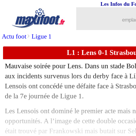
Les Infos du F
emplac
>
Actu foot
Ligue 1
L1 : Lens 0-1 Strasbou
Mauvaise soirée pour Lens. Dans un stade Bolla
aux incidents survenus lors du derby face à Lil
Lensois ont concédé une défaite face à Strasbo
de la 7e journée de Ligue 1.
...
brèves d'AUJOURD'HUI ( 7 août 202
Les Lensois ont dominé le premier acte mais n’
opportunités. A l’image de cette double occasi
...
Liste des brèves du jeu. 23 septembre
était trouvé par Frankowski mais butait sur Se