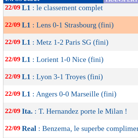
de
22/09
L1
: le classement complet
Sportifs BETWAY rembourse votre 1er pari
lecture
gratuits !
22/09
L1
: Lens 0-1 Strasbourg (fini)
OK
Résultats, classement, buteurs et ca
22/09
L1
: Metz 1-2 Paris SG (fini)
22/09
L1
: Lorient 1-0 Nice (fini)
Lens
Strasbo
-
60 %
POSSESSION
(%)
22/09
L1
: Lyon 3-1 Troyes (fini)
668
PASSES
(réussies %)
(88 %)
14
TIRS
(cadrés)
(2)
22/09
L1
: Angers 0-0 Marseille (fini)
7
CORNERS JOUES
7
FAUTES SUBIES
22/09
Ita.
: T. Hernandez porte le Milan !
Suivez les matchs en DIRECT sur le Live-Sc
22/09
Real
: Benzema, le superbe complimen
tweets, ...)