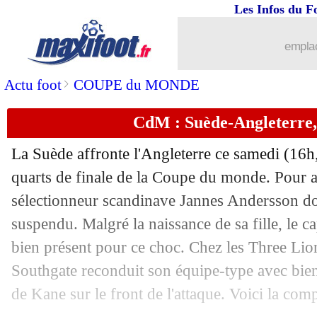
07/07
Angleterre
: Pickford loue l'état d'espr
Les Infos du F
07/07
CdM
: Russie-Croatie, les compos
emplac
07/07
Angleterre
: Kane est aux anges
>
Actu foot
COUPE du MONDE
CdM : Suède-Angleterre,
07/07
Angleterre
: Alli juste derrière Owen 
La Suède affronte l'Angleterre ce samedi (16
07/07
Suède
: Berg, une terrible inefficacité.
quarts de finale de la Coupe du monde. Pour att
sélectionneur scandinave Jannes Andersson doi
07/07
CdM
: la 3e de son histoire pour l'Ang
suspendu. Malgré la naissance de sa fille, le ca
07/07
CdM
: Suède 0-2 Angleterre (fini)
bien présent pour ce choc. Chez les Three Lio
Southgate reconduit son équipe-type avec bie
07/07
Brésil
: Neymar est très touché moral
de Kane sur le front de l'attaque. Voici la co