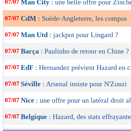
07/07
Man City
: une belle offre pour Zinc
de
lecture
07/07
CdM
: Suède-Angleterre, les compos
OK
07/07
Man Utd
: jackpot pour Lingard ?
07/07
Barça
: Paulinho de retour en Chine ?
07/07
EdF
: Hernandez prévient Hazard en c
07/07
Séville
: Arsenal insiste pour N'Zonzi
07/07
Nice
: une offre pour un latéral droit a
07/07
Belgique
: Hazard, des stats effrayante