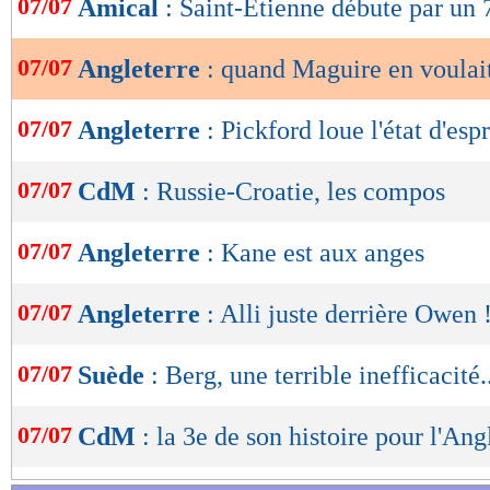
07/07
Amical
: Saint-Etienne débute par un 
de
lecture
07/07
Angleterre
: quand Maguire en voulai
OK
07/07
Angleterre
: Pickford loue l'état d'espr
07/07
CdM
: Russie-Croatie, les compos
07/07
Angleterre
: Kane est aux anges
07/07
Angleterre
: Alli juste derrière Owen 
07/07
Suède
: Berg, une terrible inefficacité.
07/07
CdM
: la 3e de son histoire pour l'Ang