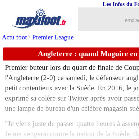
07/07
CdM
: le tableau de la phase finale
Les Infos du F
07/07
CdM
: Russie 2-2 (3-4 tab) Croatie (fi
emplac
07/07
Mexique
: les croisés pour Ménez
>
Actu foot
Premier League
Angleterre : quand Maguire en 
07/07
VIDEO
: la Russie égalise à la 115e m
Premier buteur lors du quart de finale de Co
07/07
PHOTO
: MLD en mode supportrice 
l'Angleterre (2-0) ce samedi, le défenseur ang
petit contentieux avec la Suède. En 2016, le j
07/07
Lyon
: Fekir, Ndombélé... Aulas fait le
exprimé sa colère sur Twitter après avoir pass
07/07
Amical
: Vieira, une victoire pour c
une lampe de bureau d'un célèbre magasin sué
"Je viens juste de passer quatre heures à asse
07/07
Amical
: Nantes débute bien
Je me vengerai contre la nation de la Suède, da