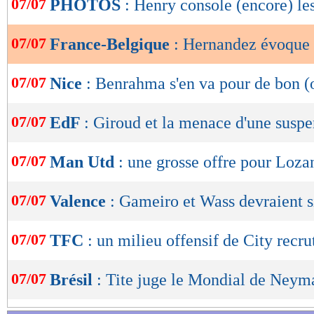
07/07
PHOTOS
: Henry console (encore) les
de
lecture
07/07
France-Belgique
: Hernandez évoque
OK
07/07
Nice
: Benrahma s'en va pour de bon (o
07/07
EdF
: Giroud et la menace d'une susp
07/07
Man Utd
: une grosse offre pour Loza
07/07
Valence
: Gameiro et Wass devraient s
07/07
TFC
: un milieu offensif de City recrut
07/07
Brésil
: Tite juge le Mondial de Neym