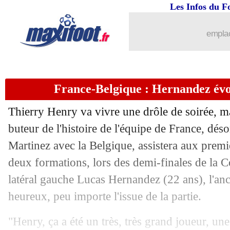
07/07
Chelsea
: Séville cible Batshuayi
Les Infos du F
07/07
Amiens
: Kakuta s'éloigne...
emplac
07/07
Lille
: un latéral turc en approche
France-Belgique : Hernandez év
07/07
Milan
: Halilovic jusqu'en 2021 (offici
Thierry Henry va vivre une drôle de soirée, ma
07/07
VIDEO
: Neymar encore moqué par de
buteur de l'histoire de l'équipe de France, dés
Martinez avec la Belgique, assistera aux premi
07/07
ASSE
: Pierre-Gabriel proche de Mona
deux formations, lors des demi-finales de la
07/07
Audience TV
: record du Mondial pou
latéral gauche Lucas Hernandez (22 ans), l'anc
heureux, peu importe l'issue de la partie.
07/07
PSG
: un prétendant pour Jesé
"Henry, ça a été un très, très grand joueur, un